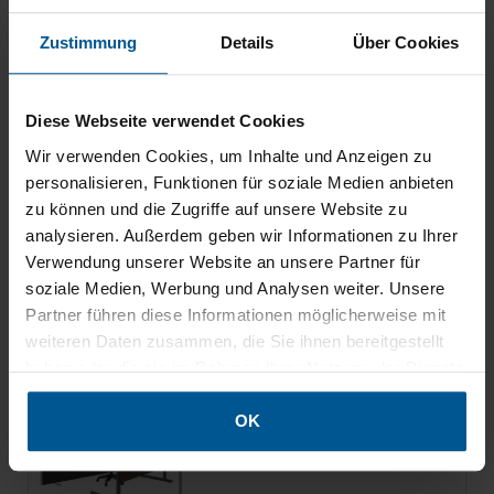
Zubehör / wird oft gekauft mit
Zustimmung
Details
Über Cookies
Akustik-Rückwand für
Diese Webseite verwendet Cookies
Videokonferenzen, doppelseitig
nutzbar
Wir verwenden Cookies, um Inhalte und Anzeigen zu
personalisieren, Funktionen für soziale Medien anbieten
Freistehende Akustik-Rückwand
für Ihre Videokonferenz,
zu können und die Zugriffe auf unsere Website zu
doppelseitig nutzbar
analysieren. Außerdem geben wir Informationen zu Ihrer
Verwendung unserer Website an unsere Partner für
Zum Produkt
soziale Medien, Werbung und Analysen weiter. Unsere
Partner führen diese Informationen möglicherweise mit
weiteren Daten zusammen, die Sie ihnen bereitgestellt
Rückwand für Videokonferenzen,
haben oder die sie im Rahmen Ihrer Nutzung der Dienste
doppelseitig nutzbar
gesammelt haben.
Freistehende Rückwand für Ihre
OK
Videokonferenz, doppelseitig
nutzbar