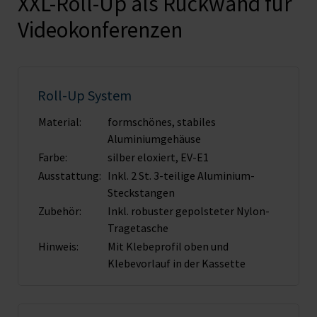
XXL-Roll-Up als Rückwand für
Videokonferenzen
Roll-Up System
Material:
formschönes, stabiles
Aluminiumgehäuse
Farbe:
silber eloxiert, EV-E1
Ausstattung:
Inkl. 2 St. 3-teilige Aluminium-
Steckstangen
Zubehör:
Inkl. robuster gepolsteter Nylon-
Tragetasche
Hinweis:
Mit Klebeprofil oben und
Klebevorlauf in der Kassette