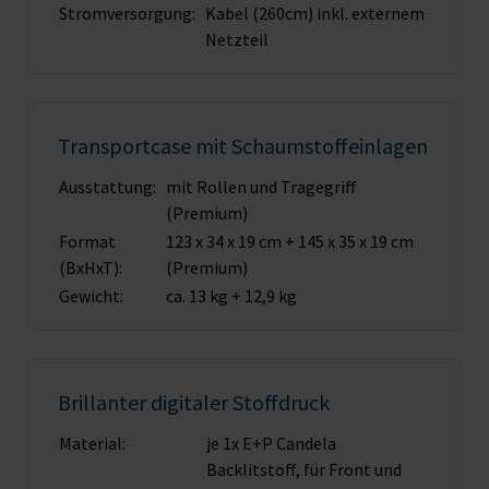
Stromversorgung:
Kabel (260cm) inkl. externem
Netzteil
Transportcase mit Schaumstoffeinlagen
Ausstattung:
mit Rollen und Tragegriff
(Premium)
Format
123 x 34 x 19 cm + 145 x 35 x 19 cm
(BxHxT):
(Premium)
Gewicht:
ca. 13 kg + 12,9 kg
Brillanter digitaler Stoffdruck
Material:
je 1x E+P Candela
Backlitstoff, für Front und