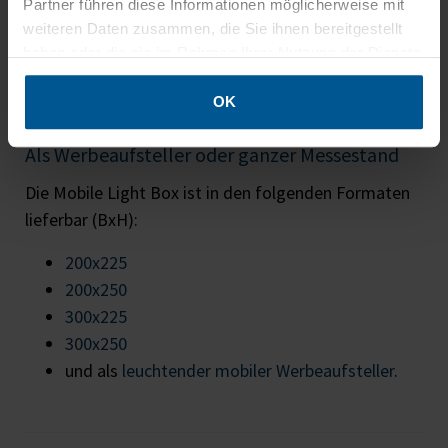
Partner führen diese Informationen möglicherweise mit
weiteren Daten zusammen, die Sie ihnen bereitgestellt
haben oder die sie im Rahmen Ihrer Nutzung der Dienste
gesammelt haben.
OK
Als Werbeaufsteller oder ganzer Messestand
Die Mobile Light Box ist in den folgenden Formaten
lieferbar (BxH):
200x225
200x250
300x225
300x250
und als
leuchtender mobiler Werbeaufsteller
.