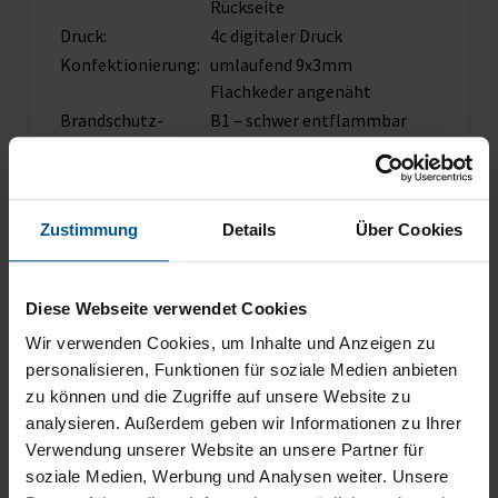
Rückseite
Druck:
4c digitaler Druck
Konfektionierung:
umlaufend 9x3mm
Flachkeder angenäht
Brandschutz­
B1 – schwer entflammbar
zertifikat:
Zustimmung
Details
Über Cookies
Verfügbare Varianten der
Diese Webseite verwendet Cookies
Mobile Light Box
Wir verwenden Cookies, um Inhalte und Anzeigen zu
personalisieren, Funktionen für soziale Medien anbieten
zu können und die Zugriffe auf unsere Website zu
analysieren. Außerdem geben wir Informationen zu Ihrer
Verwendung unserer Website an unsere Partner für
soziale Medien, Werbung und Analysen weiter. Unsere