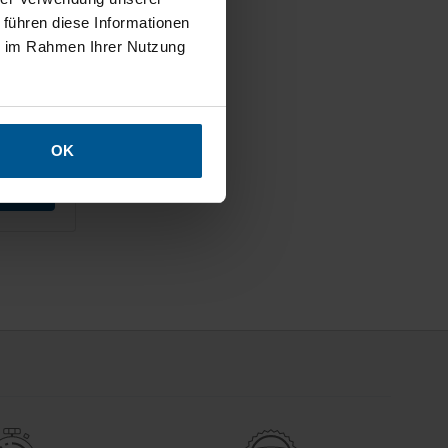
 führen diese Informationen
wand für
lseitig
ie im Rahmen Ihrer Nutzung
OK