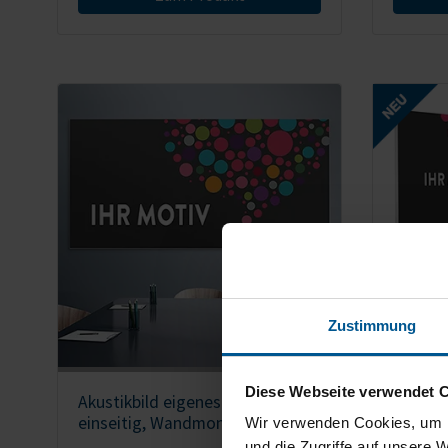
Zustimmung
Diese Webseite verwendet 
Akustikbild
eigenes Motiv,
Rückwa
einseitig, Wandmontage
doppels
Wir verwenden Cookies, um I
und die Zugriffe auf unsere 