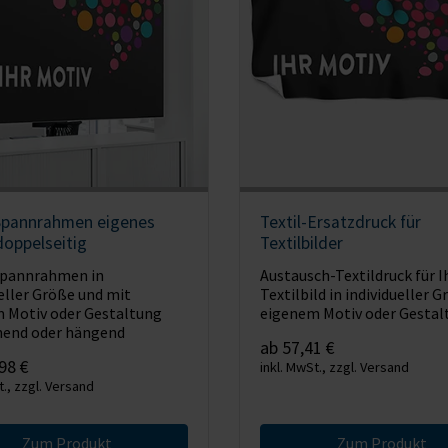
-Spannrahmen eigenes
Textil-Ersatzdruck für
doppelseitig
Textilbilder
Spannrahmen in
Austausch-Textildruck für I
ueller Größe und mit
Textilbild in individueller 
 Motiv oder Gestaltung
eigenem Motiv oder Gestal
ehend oder hängend
ab 57,41 €
98 €
inkl. MwSt., zzgl. Versand
t., zzgl. Versand
Zum Produkt
Zum Produkt