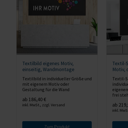
Textilbild eigenes Motiv,
Textil
einseitig, Wandmontage
Motiv, 
Textilbild in individueller Größe und
Textil-
mit eigenem Motiv oder
individ
Gestaltung für die Wand
eigenem
frei st
ab 186,40 €
ab 219,
inkl. MwSt., zzgl. Versand
inkl. MwS
Zum Produkt