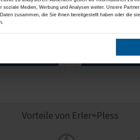
hende Rückwand für Ihre
r soziale Medien, Werbung und Analysen weiter. Unsere Partner
nferenz, doppelseitig
Freistehende Akustik-Rück
Ihre Videokonferenz, doppe
 Daten zusammen, die Sie ihnen bereitgestellt haben oder die s
nutzbar
n.
89 €
ab 1.454,49 €
t., zzgl. Versand
inkl. MwSt., zzgl. Versand
Zum Produkt
Zum Produkt
Vorteile von Erler+Pless