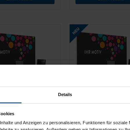
Details
Cookies
nd für Videokonferenzen,
Akustik-Rückwand für
eitig nutzbar
Videokonferenzen, doppel
nhalte und Anzeigen zu personalisieren, Funktionen für soziale
nutzbar
Website zu analysieren. Außerdem geben wir Informationen zu I