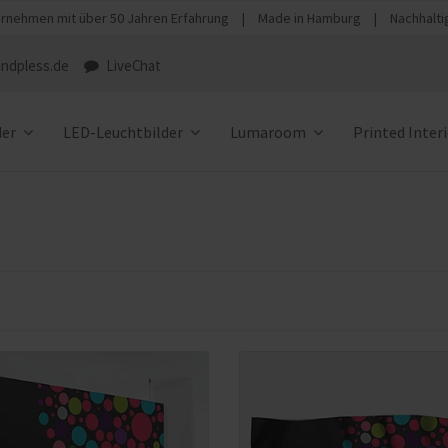
rnehmen mit über 50 Jahren Erfahrung
|
Made in Hamburg
|
Nachhalti
ndpless.de
LiveChat
der
LED-Leuchtbilder
Lumaroom
Printed Inter