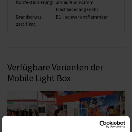
Konfektionierung:
umlaufend 9x3mm
Flachkeder angenäht
Brandschutz­
B1 – schwer entflammbar
zertifikat:
Verfügbare Varianten der
Mobile Light Box