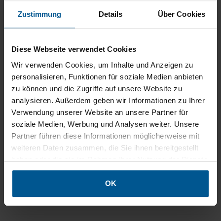
Zustimmung
Details
Über Cookies
Als Werbeaufsteller oder ganzer Messestand
Diese Webseite verwendet Cookies
Wir verwenden Cookies, um Inhalte und Anzeigen zu
Die Mobile Light Box ist in den folgenden Formaten
personalisieren, Funktionen für soziale Medien anbieten
lieferbar (BxH):
zu können und die Zugriffe auf unsere Website zu
analysieren. Außerdem geben wir Informationen zu Ihrer
85x200 cm
Verwendung unserer Website an unsere Partner für
85x225 cm
soziale Medien, Werbung und Analysen weiter. Unsere
85x250 cm
Partner führen diese Informationen möglicherweise mit
100x200 cm
weiteren Daten zusammen, die Sie ihnen bereitgestellt
100x225 cm
haben oder die sie im Rahmen Ihrer Nutzung der Dienste
100x250 cm
gesammelt haben.
und als
leuchtender mobiler Messestand
.
OK