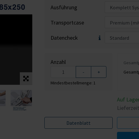
Ausführung
Transportcase
Datencheck
Anzahl
Gesamtpr
-
+
Gesamtpr
Mindestbestellmenge: 1
Auf Lage
Lieferzei
Datenblatt