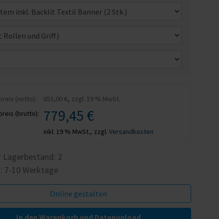
,
eis (netto):
655,00 €
zzgl. 19 % MwSt.
779,45 €
eis (brutto):
inkl. 19 % MwSt.,
zzgl.
Versandkosten
r
Lagerbestand:
2
t: 7-10 Werktage
In den Warenkorb und Datenupload