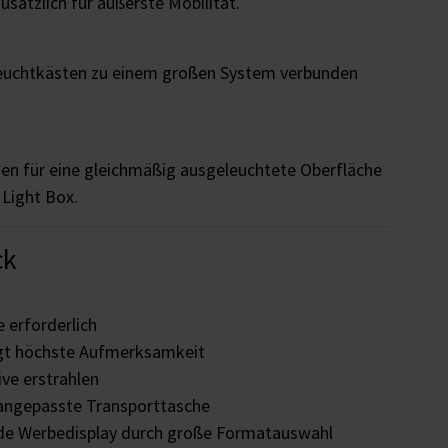
usätzlich für äußerste Mobilität.
Leuchtkästen zu einem großen System verbunden
en für eine gleichmäßig ausgeleuchtete Oberfläche
 Light Box.
ck
 erforderlich
ugt höchste Aufmerksamkeit
ive erstrahlen
 angepasste Transporttasche
nde Werbedisplay durch große Formatauswahl