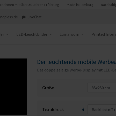
rnehmen mit über 50 Jahren Erfahrung
|
Made in Hamburg
|
Nachhalti
ndpless.de
LiveChat
der
LED-Leuchtbilder
Lumaroom
Printed Inter
Der leuchtende mobile Werbeau
Das doppelseitige Werbe-Display mit LED-Be
Größe
Textildruck