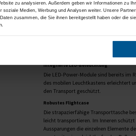
Website zu analysieren. Außerdem geben wir Informationen zu I
r soziale Medien, Werbung und Analysen weiter. Unsere Partner
 Daten zusammen, die Sie ihnen bereitgestellt haben oder die s
n.
Mobile Light Box 85x250 
Werbeaufsteller
Integrierte LED-Beleuchtung
Die LED-Power-Module sind bereits im R
des mobilen Leuchtkastens erleichtert 
den Transport geschützt.
Robustes Flightcase
Die strapazierfähige Transporttasche bes
leicht transportieren. Im Inneren schütz
Aussparungen die einzelnen Elemente de