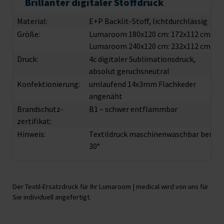
Brillanter digitaler Stoffdruck
Material:
E+P Backlit-Stoff, lichtdurchlässig
Größe:
Lumaroom 180x120 cm: 172x112 cm
Lumaroom 240x120 cm: 232x112 cm
Druck:
4c digitaler Sublimationsdruck,
absolut geruchsneutral
Konfektionierung:
umlaufend 14x3mm Flachkeder
angenäht
Brandschutz­
B1 – schwer entflammbar
zertifikat:
Hinweis:
Textildruck maschinenwaschbar bei
30°
Der Textil-Ersatzdruck für Ihr Lumaroom | medical wird von uns für
Sie individuell angefertigt.