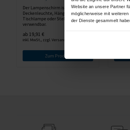
Website an unsere Partner fü
Der Lampenschirm ist vielfältig als
Der Lamp
Deckenleuchte, Hängeleuchte,
Deckenl
möglicherweise mit weiteren
Tischlampe oder Stehleuchte
Tischla
der Dienste gesammelt habe
verwendbar.
verwend
ab 19,91 €
ab 19,9
inkl. MwSt., zzgl. Versand
inkl. MwS
Zum Produkt