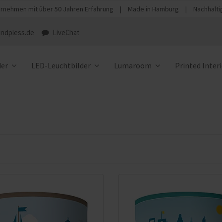
rnehmen mit über 50 Jahren Erfahrung
|
Made in Hamburg
|
Nachhalti
ndpless.de
LiveChat
der
LED-Leuchtbilder
Lumaroom
Printed Inter