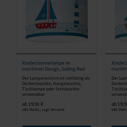
Kinderzimmerlampe im
Kinder
maritimen Design, Sailing Red
maritim
Der Lampenschirm ist vielfältig als
Der Lamp
Deckenleuchte, Hängeleuchte,
Deckenl
Tischlampe oder Stehleuchte
Tischla
verwendbar.
verwend
ab 19,91 €
ab 19,9
inkl. MwSt., zzgl. Versand
inkl. MwS