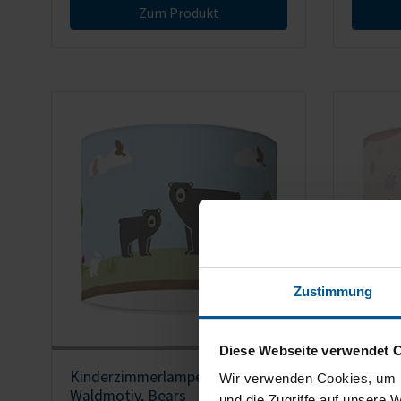
Zum Produkt
Zustimmung
Diese Webseite verwendet 
Kinderzimmerlampe mit
Kinder
Wir verwenden Cookies, um I
Waldmotiv, Bears
Vogelm
und die Zugriffe auf unsere 