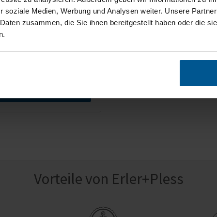
r soziale Medien, Werbung und Analysen weiter. Unsere Partner
enschirm ist vielfältig als
euchte, Hängeleuchte,
 Daten zusammen, die Sie ihnen bereitgestellt haben oder die s
mpe oder Stehleuchte
n.
bar.
1 €
t., zzgl. Versand
Zum Produkt
Vorteile von Erler+Pless