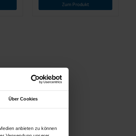
Zum Produkt
Über Cookies
 Medien anbieten zu können
hrer Verwendung unserer