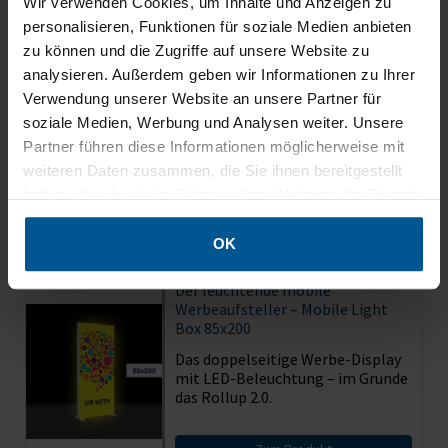
Wir verwenden Cookies, um Inhalte und Anzeigen zu
85x250 cm
personalisieren, Funktionen für soziale Medien anbieten
100x200 cm
zu können und die Zugriffe auf unsere Website zu
100x225 cm
analysieren. Außerdem geben wir Informationen zu Ihrer
100x250 cm
Verwendung unserer Website an unsere Partner für
und als
leuchtender mobiler Messestand
.
soziale Medien, Werbung und Analysen weiter. Unsere
Partner führen diese Informationen möglicherweise mit
weiteren Daten zusammen, die Sie ihnen bereitgestellt
haben oder die sie im Rahmen Ihrer Nutzung der Dienste
Zubehör / wird oft gekauft mit
gesammelt haben.
OK
Der leuchtende mobile
Werbeaufsteller – Mobile Light
Box 85x200
Das doppelseitige Werbe-Display
mit LED-Beleuchtung – im Grunde
das Rollup 2.0.