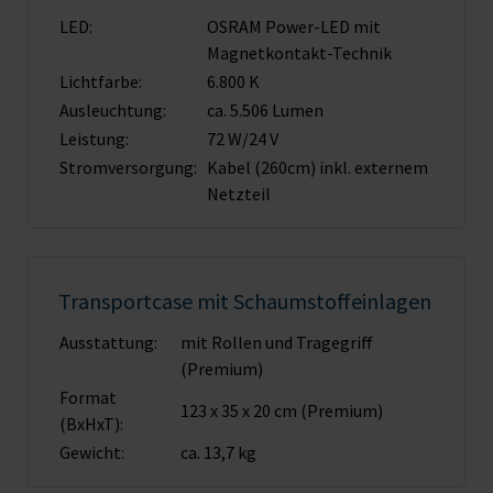
LED:
OSRAM Power-LED mit
Magnet­kontakt-Technik
Lichtfarbe:
6.800 K
Ausleuchtung:
ca. 5.506 Lumen
Leistung:
72 W/24 V
Stromversorgung:
Kabel (260cm) inkl. externem
Netzteil
Transportcase mit Schaumstoffeinlagen
Ausstattung:
mit Rollen und Tragegriff
(Premium)
Format
123 x 35 x 20 cm (Premium)
(BxHxT):
Gewicht:
ca. 13,7 kg