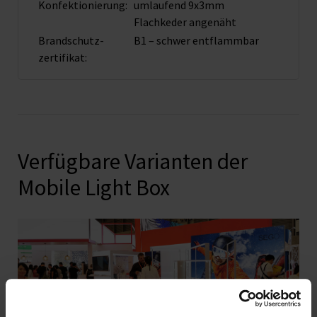
Konfektionierung:
umlaufend 9x3mm
Flachkeder angenäht
Brandschutz­
B1 – schwer entflammbar
zertifikat:
Verfügbare Varianten der
Mobile Light Box