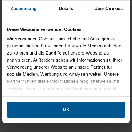
Zustimmung
Details
Über Cookies
Als Werbeaufsteller oder ganzer Messestand
Diese Webseite verwendet Cookies
Wir verwenden Cookies, um Inhalte und Anzeigen zu
Die Mobile Light Box ist in den folgenden Formaten
personalisieren, Funktionen für soziale Medien anbieten
lieferbar (BxH):
zu können und die Zugriffe auf unsere Website zu
analysieren. Außerdem geben wir Informationen zu Ihrer
85x200 cm
Verwendung unserer Website an unsere Partner für
85x225 cm
soziale Medien, Werbung und Analysen weiter. Unsere
85x250 cm
Partner führen diese Informationen möglicherweise mit
100x200 cm
weiteren Daten zusammen, die Sie ihnen bereitgestellt
100x225 cm
haben oder die sie im Rahmen Ihrer Nutzung der Dienste
100x250 cm
gesammelt haben.
und als
leuchtender mobiler Messestand
.
OK