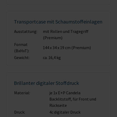
Transportcase mit Schaumstoffeinlagen
Ausstattung:
mit Rollen und Tragegriff
(Premium)
Format
144 x 34 x 19 cm (Premium)
(BxHxT):
Gewicht:
ca. 16,4 kg
Brillanter digitaler Stoffdruck
Material:
je 1x E+P Candela
Backlitstoff, für Front und
Rückseite
Druck:
4c digitaler Druck