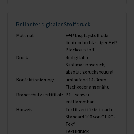
Brillanter digitaler Stoffdruck
Material:
E+P Displaystoff oder
lichtundurchlässiger E+P
Blockoutstoff
Druck:
4c digitaler
Sublimationsdruck,
absolut geruchsneutral
Konfektionierung:
umlaufend 14x3mm
Flachkeder angenäht
Brandschutz­zertifikat:
B1 – schwer
entflammbar
Hinweis:
Textil zertifiziert nach
Standard 100 von OEKO-
Tex®
Textildruck