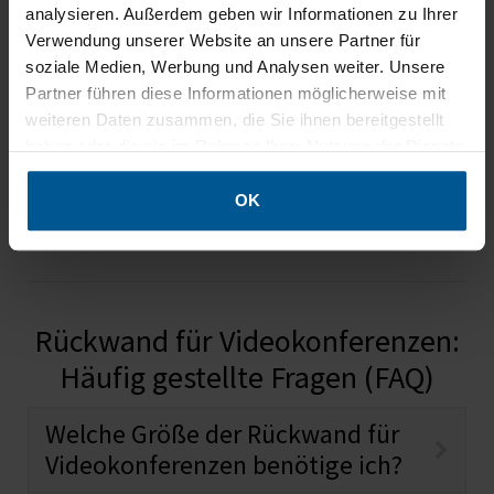
analysieren. Außerdem geben wir Informationen zu Ihrer
Schadstoffgeprüftes
Verwendung unserer Website an unsere Partner für
Textil
soziale Medien, Werbung und Analysen weiter. Unsere
Partner führen diese Informationen möglicherweise mit
weiteren Daten zusammen, die Sie ihnen bereitgestellt
haben oder die sie im Rahmen Ihrer Nutzung der Dienste
gesammelt haben.
Höchste Qualität
aus Deutschland
OK
Rückwand für Videokonferenzen:
Häufig gestellte Fragen (FAQ)
Welche Größe der Rückwand für
Videokonferenzen benötige ich?