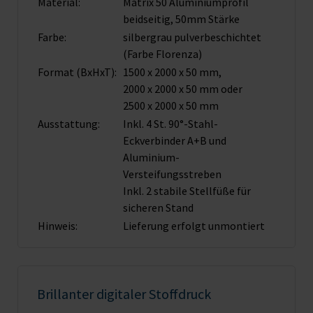
Material:
Matrix 50 Aluminiumprofil
beidseitig, 50mm Stärke
Farbe:
silbergrau pulverbeschichtet
(Farbe Florenza)
Format (BxHxT):
1500 x 2000 x 50 mm,
2000 x 2000 x 50 mm oder
2500 x 2000 x 50 mm
Ausstattung:
Inkl. 4 St. 90°-Stahl-
Eckverbinder A+B und
Aluminium-
Versteifungsstreben
Inkl. 2 stabile Stellfüße für
sicheren Stand
Hinweis:
Lieferung erfolgt unmontiert
Brillanter digitaler Stoffdruck