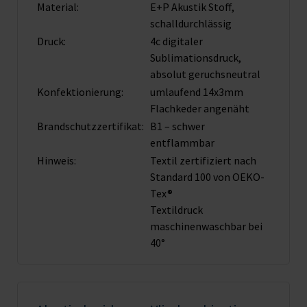
Material:
E+P Akustik Stoff,
schalldurchlässig
Druck:
4c digitaler
Sublimationsdruck,
absolut geruchsneutral
Konfektionierung:
umlaufend 14x3mm
Flachkeder angenäht
Brandschutz­zertifikat:
B1 – schwer
entflammbar
Hinweis:
Textil zertifiziert nach
Standard 100 von OEKO-
Tex®
Textildruck
maschinenwaschbar bei
40°