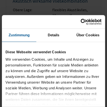
Akustisch wirksame Vlieskombination
Obere Lage:
flexibles Akustikvlies,
10mm, weiß
Mittlere Lage:
feste Akustikplatte aus
Vlies, 18mm, weiß
Untere Lage:
flexibles Akustikvlies,
Zustimmung
Details
Über Cookies
10mm, weiß
Schallabsorberklasse:
A nach DIN EN ISO 11654
Brandschutzzertifikat:
B1 – schwer
Diese Webseite verwendet Cookies
entflammbar nach DIN
Wir verwenden Cookies, um Inhalte und Anzeigen zu
4102
personalisieren, Funktionen für soziale Medien anbieten
Hinweis:
Vliesmaterialien
zu können und die Zugriffe auf unsere Website zu
zertifiziert nach
analysieren. Außerdem geben wir Informationen zu Ihrer
Standard 100 von OEKO-
Verwendung unserer Website an unsere Partner für
Tex®
soziale Medien, Werbung und Analysen weiter. Unsere
Partner führen diese Informationen möglicherweise mit
weiteren Daten zusammen, die Sie ihnen bereitgestellt
haben oder die sie im Rahmen Ihrer Nutzung der Dienste