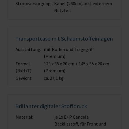
Stromversorgung:
Kabel (260cm) inkl. externem
Netzteil
Transportcase mit Schaumstoffeinlagen
Ausstattung:
mit Rollen und Tragegriff
(Premium)
Format
123 x 35 x 20 cm + 145 x 35 x 20 cm
(BxHxT):
(Premium)
Gewicht:
ca. 27,1 kg
Brillanter digitaler Stoffdruck
Material:
je 1x E+P Candela
Backlitstoff, für Front und