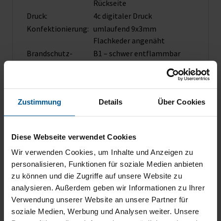
Rückseite
Druck:
4c digitaler Druck
Konfektionierung:
umlaufend 9x3mm
Flachkeder angenäht
Brandschutz­
B1 – schwer entflammbar
zertifikat:
Zustimmung
Details
Über Cookies
Verfügbare Varianten der
Diese Webseite verwendet Cookies
Mobile Light Box
Wir verwenden Cookies, um Inhalte und Anzeigen zu
personalisieren, Funktionen für soziale Medien anbieten
zu können und die Zugriffe auf unsere Website zu
analysieren. Außerdem geben wir Informationen zu Ihrer
Verwendung unserer Website an unsere Partner für
soziale Medien, Werbung und Analysen weiter. Unsere