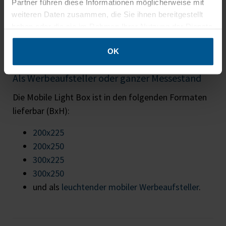
Partner führen diese Informationen möglicherweise mit
weiteren Daten zusammen, die Sie ihnen bereitgestellt
haben oder die sie im Rahmen Ihrer Nutzung der Dienste
gesammelt haben.
OK
Als Werbeaufsteller oder ganzer Messestand
Die Mobile Light Box ist in den folgenden Formaten
lieferbar (BxH):
200x225
200x250
300x225
300x250
und als
leuchtender mobiler Werbeaufsteller
.