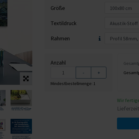
Größe
Textildruck
Rahmen
Anzahl
Gesamtpr
-
+
Gesamtpr
Mindestbestellmenge: 1
Wir fertig
Lieferzei