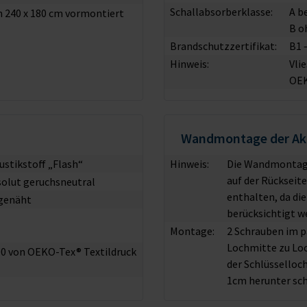
Schallabsorberklasse:
A b
on 240 x 180 cm vormontiert
B o
Brandschutzzertifikat:
B1 
Hinweis:
Vli
OE
Wandmontage der Aku
ustikstoff „Flash“
Hinweis:
Die Wandmontage
auf der Rückseit
solut geruchsneutral
enthalten, da di
genäht
berücksichtigt w
Montage:
2 Schrauben im 
Lochmitte zu Lo
100 von OEKO-Tex® Textildruck
der Schlüsselloc
1cm herunter sch