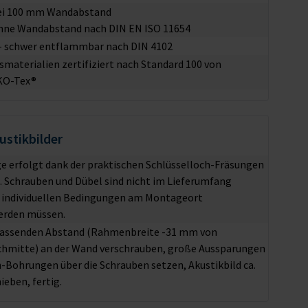
ei 100 mm Wandabstand
hne Wandabstand nach DIN EN ISO 11654
– schwer entflammbar nach DIN 4102
esmaterialien zertifiziert nach Standard 100 von
KO-Tex®
stikbilder
 erfolgt dank der praktischen Schlüsselloch-Fräsungen
e. Schrauben und Dübel sind nicht im Lieferumfang
e individuellen Bedingungen am Montageort
erden müssen.
passenden Abstand (Rahmenbreite -31 mm von
chmitte) an der Wand verschrauben, große Aussparungen
h-Bohrungen über die Schrauben setzen, Akustikbild ca.
ieben, fertig.