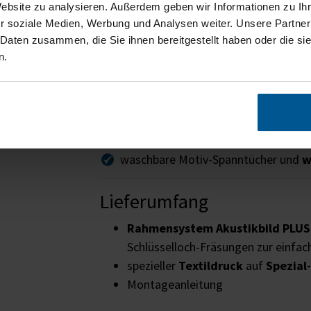
Website zu analysieren. Außerdem geben wir Informationen zu I
Ihr Wunschmotiv
aus unseren Motiv
r soziale Medien, Werbung und Analysen weiter. Unsere Partner
Akustikbilder PLUS mit verbesser
 Daten zusammen, die Sie ihnen bereitgestellt haben oder die s
störenden Lärm und reduzieren d
n.
Klangatmosphäre
Verbesserte
Hörsamkeit
,
Sprachver
Steigerung des Wohlbefindens
und
Erhöhung der Produktivität
von Mi
waschbare Motiv-Spanntücher und
w
Lieferumfang
Rahmensystem Akustikbild PLUS
Schlüsselloch-Fräsungen zur einf
spezieller
Textildruck
auf
Spezial
Montageanleitung