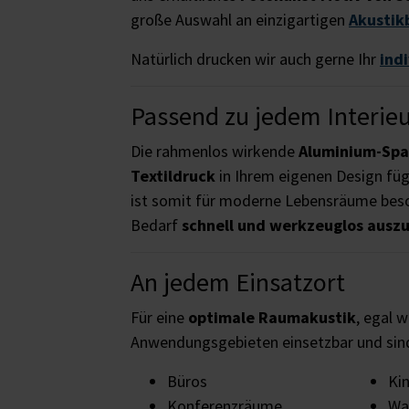
große Auswahl an einzigartigen
Akustik
Natürlich drucken wir auch gerne Ihr
ind
Passend zu jedem Interie
Die rahmenlos wirkende
Aluminium-Sp
Textildruck
in Ihrem eigenen Design füg
ist somit für moderne Lebensräume beso
Bedarf
schnell und werkzeuglos ausz
An jedem Einsatzort
Für eine
optimale Raumakustik
, egal w
Anwendungsgebieten einsetzbar und si
Büros
Ki
Konferenzräume
Wa