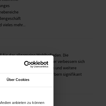
unges
hebereiche
dengeschäft
 vieles mehr...
ll für das allgemeine Wohlbefinden. Die
ät
der Menschen und Mitarbeiter verbessern sich
onzentriertheit, Kopfschmerzen und weitere
z von geeigneten Schallabsorbern signifikant
Über Cookies
Wohlgefühl.
ck
 Medien anbieten zu können