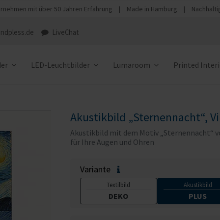
rnehmen mit über 50 Jahren Erfahrung
|
Made in Hamburg
|
Nachhalti
ndpless.de
LiveChat
der
LED-Leuchtbilder
Lumaroom
Printed Inter
Akustikbild „Sternennacht“, V
Akustikbild mit dem Motiv „Sternennacht“ vo
für Ihre Augen und Ohren
Variante
Textilbild
Akustikbild
DEKO
PLUS