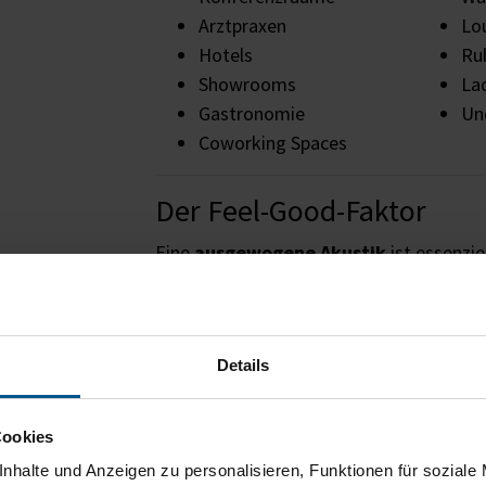
Arztpraxen
Lo
Hotels
Ru
Showrooms
La
Gastronomie
Und
Coworking Spaces
Der Feel-Good-Faktor
Eine
ausgewogene Akustik
ist essenzie
Arbeitsleistung und die Lebensqualit
durch die Reduktion des Nachhalls. Unk
Stresssymptome werden durch den Einsat
Details
verringert.
Ein passendes Chill-Motiv verstärkt das 
Cookies
Ihre Vorteile auf einen Bli
nhalte und Anzeigen zu personalisieren, Funktionen für soziale