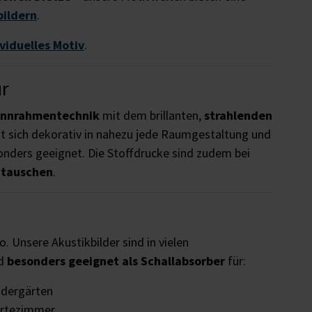
bildern
.
ividuelles Motiv
.
ur
annrahmentechnik
mit dem brillanten,
strahlenden
t sich dekorativ in nahezu jede Raumgestaltung und
nders geeignet. Die Stoffdrucke sind zudem bei
utauschen
.
o. Unsere Akustikbilder sind in vielen
nd
besonders geeignet als Schallabsorber
für:
ndergärten
rtezimmer