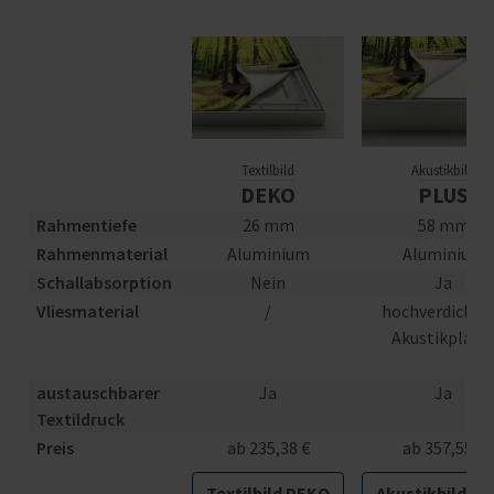
Textilbild
Akustikbild
DEKO
PLUS
Rahmentiefe
26 mm
58 mm
Rahmenmaterial
Aluminium
Aluminium
Schallabsorption
Nein
Ja
Vliesmaterial
/
hochverdichte
Akustikplatt
austauschbarer
Ja
Ja
Textildruck
Preis
ab 235,38 €
ab 357,55 €
Textilbild DEKO
Akustikbild PL