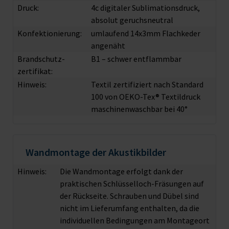
Druck:
4c digitaler Sublimationsdruck,
absolut geruchsneutral
Konfektionierung:
umlaufend 14x3mm Flachkeder
angenäht
Brandschutz­
B1 – schwer entflammbar
zertifikat:
Hinweis:
Textil zertifiziert nach Standard
100 von OEKO-Tex® Textildruck
maschinenwaschbar bei 40°
Wandmontage der Akustikbilder
Hinweis:
Die Wandmontage erfolgt dank der
praktischen Schlüsselloch-Fräsungen auf
der Rückseite. Schrauben und Dübel sind
nicht im Lieferumfang enthalten, da die
individuellen Bedingungen am Montageort