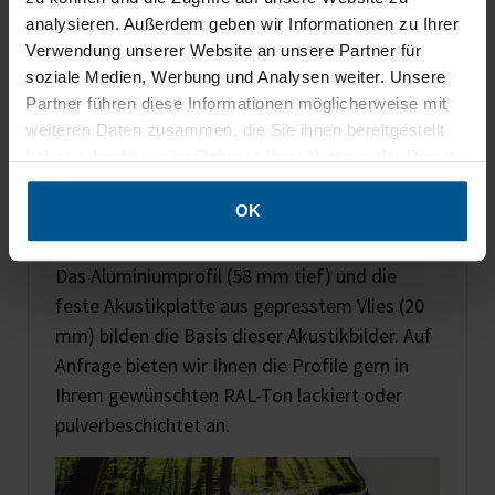
analysieren. Außerdem geben wir Informationen zu Ihrer
Verwendung unserer Website an unsere Partner für
soziale Medien, Werbung und Analysen weiter. Unsere
Partner führen diese Informationen möglicherweise mit
weiteren Daten zusammen, die Sie ihnen bereitgestellt
haben oder die sie im Rahmen Ihrer Nutzung der Dienste
gesammelt haben.
OK
Aluminiumrahmen mit Vliesplatte
Das Aluminiumprofil (58 mm tief) und die
feste Akustikplatte aus gepresstem Vlies (20
mm) bilden die Basis dieser Akustikbilder. Auf
Anfrage bieten wir Ihnen die Profile gern in
Ihrem gewünschten RAL-Ton lackiert oder
pulverbeschichtet an.