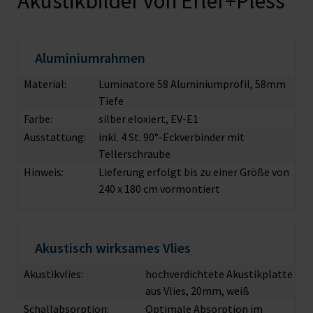
Akustikbilder von Erler+Pless
Aluminiumrahmen
Material:
Luminatore 58 Aluminiumprofil, 58mm
Tiefe
Farbe:
silber eloxiert, EV-E1
Ausstattung:
inkl. 4 St. 90°-Eckverbinder mit
Tellerschraube
Hinweis:
Lieferung erfolgt bis zu einer Größe von
240 x 180 cm vormontiert
Akustisch wirksames Vlies
Akustikvlies:
hochverdichtete Akustikplatte
aus Vlies, 20mm, weiß
Schallabsorption:
Optimale Absorption im