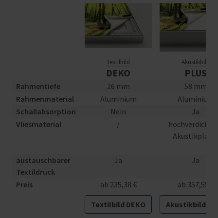
Textilbild
Akustikbild
DEKO
PLUS
Rahmentiefe
26 mm
58 mm
Rahmenmaterial
Aluminium
Aluminium
Schallabsorption
Nein
Ja
Vliesmaterial
/
hochverdichte
Akustikplatt
austauschbarer
Ja
Ja
Textildruck
Preis
ab 235,38 €
ab 357,55 €
Textilbild DEKO
Akustikbild PL