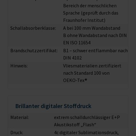
Bereich der menschlichen
Sprache (geprüft durch das
Fraunhofer Institut)
Schallabsorberklasse:
A bei 100 mm Wandabstand
B ohne Wandabstand nach DIN
EN ISO 11654
Brandschutzzertifikat:
B1 – schwer entflammbar nach
DIN 4102
Hinweis:
Vliesmaterialien zertifiziert
nach Standard 100 von
OEKO-Tex®
Brillanter digitaler Stoffdruck
Material:
extrem schalldurchlässiger E+P
Akustikstoff „Flash“
Druck:
4c digitaler Sublimationsdruck,