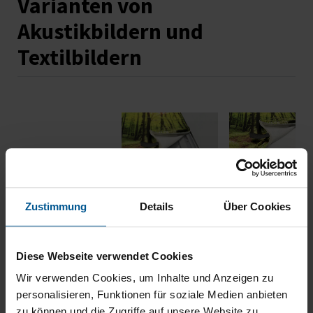
Varianten von
Akustikbildern und
Textilbildern
Textilbild
Akustikbild
Zustimmung
Details
Über Cookies
DEKO
PLUS
Rahmentiefe
26 mm
58 mm
Rahmenmaterial
Aluminium
Aluminium
Diese Webseite verwendet Cookies
Schallabsorption
Nein
Ja
Wir verwenden Cookies, um Inhalte und Anzeigen zu
Vliesmaterial
/
hochverdichte
personalisieren, Funktionen für soziale Medien anbieten
Akustikplatt
zu können und die Zugriffe auf unsere Website zu