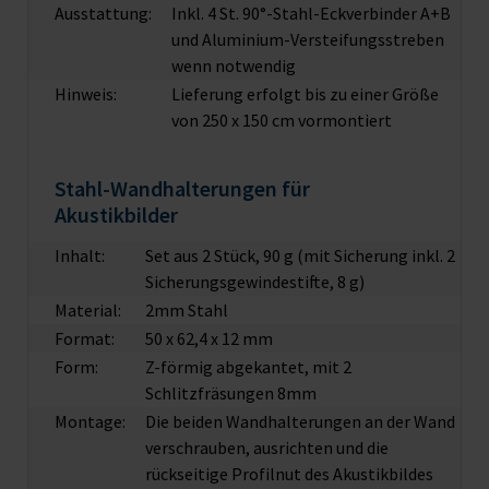
Ausstattung:
Inkl. 4 St. 90°-Stahl-Eckverbinder A+B
und Aluminium-Versteifungsstreben
wenn notwendig
Hinweis:
Lieferung erfolgt bis zu einer Größe
von 250 x 150 cm vormontiert
Stahl-Wandhalterungen für
Akustikbilder
Inhalt:
Set aus 2 Stück, 90 g (mit Sicherung inkl. 2
Sicherungsgewindestifte, 8 g)
Material:
2mm Stahl
Format:
50 x 62,4 x 12 mm
Form:
Z-förmig abgekantet, mit 2
Schlitzfräsungen 8mm
Montage:
Die beiden Wandhalterungen an der Wand
verschrauben, ausrichten und die
rückseitige Profilnut des Akustikbildes