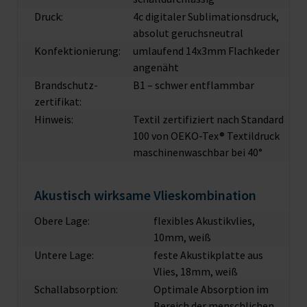
Druck:
4c digitaler Sublimationsdruck,
absolut geruchsneutral
Konfektionierung:
umlaufend 14x3mm Flachkeder
angenäht
Brandschutz­
B1 – schwer entflammbar
zertifikat:
Hinweis:
Textil zertifiziert nach Standard
100 von OEKO-Tex® Textildruck
maschinenwaschbar bei 40°
Akustisch wirksame Vlieskombination
Obere Lage:
flexibles Akustikvlies,
10mm, weiß
Untere Lage:
feste Akustikplatte aus
Vlies, 18mm, weiß
Schallabsorption:
Optimale Absorption im
Bereich der menschlichen