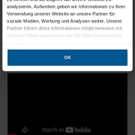
analysieren. Außerdem geben wir Informationen zu Ihrer
austauschbarer
Ja
Ja
Verwendung unserer Website an unsere Partner für
Textildruck
soziale Medien, Werbung und Analysen weiter. Unsere
Preis
ab 221,74 €
ab 343,91 €
Partner führen diese Informationen möglicherweise mit
weiteren Daten zusammen, die Sie ihnen bereitgestellt
Textilbild DEKO
Akustikbild PL
haben oder die sie im Rahmen Ihrer Nutzung der Dienste
gesammelt haben.
OK