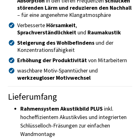
Absorption
in den tiefen Frequenzen
schlucken
störenden Lärm und reduzieren den Nachhall
– für eine angenehme Klangatmosphäre
Verbesserte
Hörsamkeit
,
Sprachverständlichkeit
und
Raumakustik
Steigerung des Wohlbefindens
und der
Konzentrationsfähigkeit
Erhöhung der Produktivität
von Mitarbeitern
waschbare Motiv-Spanntücher und
werkzeugloser Motivwechsel
Lieferumfang
Rahmensystem Akustikbild PLUS
inkl.
hocheffizientem Akustikvlies und integrierten
Schlüsselloch-Fräsungen zur einfachen
Wandmontage