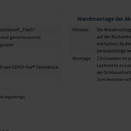
Wandmontage der Aku
ustikstoff „Flash“
Hinweis:
Die Wandmontage
auf der Rückseit
solut geruchsneutral
enthalten, da di
genäht
berücksichtigt w
Montage:
2 Schrauben im 
Lochmitte zu Lo
100 von OEKO-Tex® Textildruck
der Schlüsselloc
1cm herunter sch
ll angefertigt.