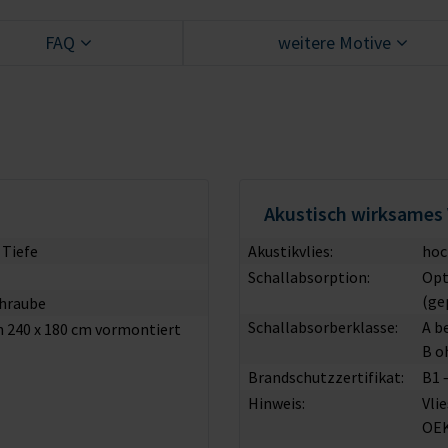
FAQ
weitere Motive
Akustisch wirksames 
 Tiefe
Akustikvlies:
hoc
Schallabsorption:
Opt
(ge
chraube
Schallabsorberklasse:
A b
on 240 x 180 cm vormontiert
B o
Brandschutzzertifikat:
B1 
Hinweis:
Vli
OE