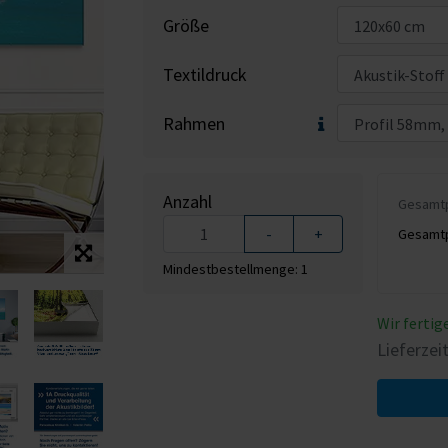
Größe
Textildruck
Rahmen
Anzahl
Gesamtpr
-
+
Gesamtpr
Mindestbestellmenge: 1
Wir fertig
Lieferzei