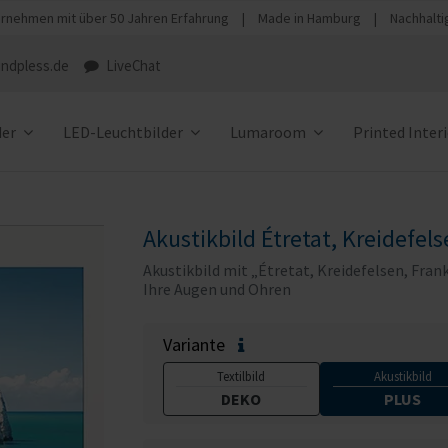
rnehmen mit über 50 Jahren Erfahrung
|
Made in Hamburg
|
Nachhalti
ndpless.de
LiveChat
der
LED-Leuchtbilder
Lumaroom
Printed Inter
Akustikbild Étretat, Kreidefels
Akustikbild mit „Étretat, Kreidefelsen, Fran
Ihre Augen und Ohren
Variante
Textilbild
Akustikbild
DEKO
PLUS