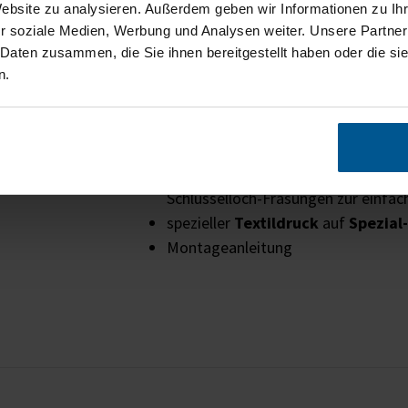
Website zu analysieren. Außerdem geben wir Informationen zu I
Steigerung des Wohlbefindens
und
r soziale Medien, Werbung und Analysen weiter. Unsere Partner
Erhöhung der Produktivität
von Mi
 Daten zusammen, die Sie ihnen bereitgestellt haben oder die s
n.
waschbare Motiv-Spanntücher und
w
Lieferumfang
Rahmensystem Akustikbild PLUS
Schlüsselloch-Fräsungen zur einf
spezieller
Textildruck
auf
Spezial
Montageanleitung