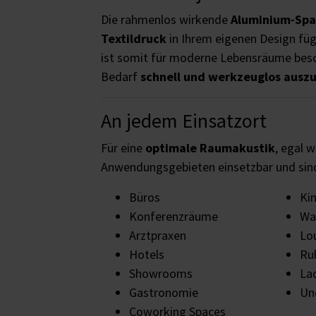
Die rahmenlos wirkende
Aluminium-Sp
Textildruck
in Ihrem eigenen Design füg
ist somit für moderne Lebensräume beso
Bedarf
schnell und werkzeuglos ausz
An jedem Einsatzort
Für eine
optimale Raumakustik
, egal w
Anwendungsgebieten einsetzbar und si
Büros
Ki
Konferenzräume
Wa
Arztpraxen
Lo
Hotels
Ru
Showrooms
La
Gastronomie
Und
Coworking Spaces