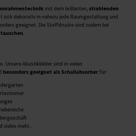
annrahmentechnik
mit dem brillanten,
strahlenden
t sich dekorativ in nahezu jede Raumgestaltung und
nders geeignet. Die Stoffdrucke sind zudem bei
utauschen
.
o. Unsere Akustikbilder sind in vielen
nd
besonders geeignet als Schallabsorber
für:
ndergärten
rtezimmer
unges
hebereiche
dengeschäft
 vieles mehr...