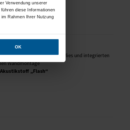
hrer Verwendung unserer
 der Konzentrationsfähigkeit
 führen diese Informationen
tarbeitern
ie im Rahmen Ihrer Nutzung
erkzeugloser Motivwechsel
OK
inkl. hocheffizientem Akustikvlies und integrierten
achen Wandmontage
-Akustikstoff „Flash“