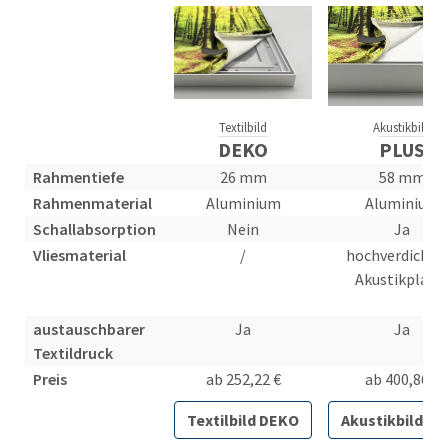
Textilbild
Akustikbild
DEKO
PLUS
Rahmentiefe
26 mm
58 mm
Rahmenmaterial
Aluminium
Aluminium
Schallabsorption
Nein
Ja
Vliesmaterial
/
hochverdichte
Akustikplatt
austauschbarer
Ja
Ja
Textildruck
Preis
ab 252,22 €
ab 400,86 €
Textilbild DEKO
Akustikbild PL