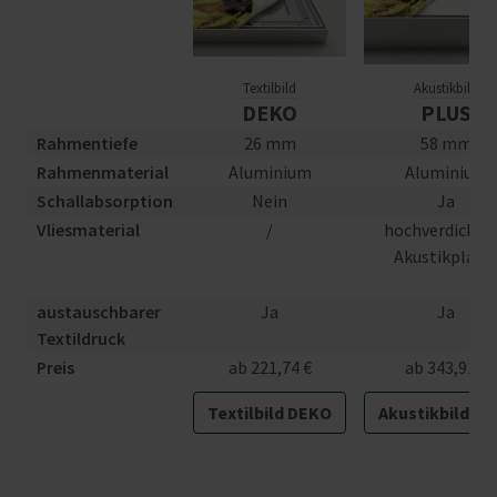
Textilbild
Akustikbild
DEKO
PLUS
Rahmentiefe
26 mm
58 mm
Rahmenmaterial
Aluminium
Aluminium
Schallabsorption
Nein
Ja
Vliesmaterial
/
hochverdichte
Akustikplatt
austauschbarer
Ja
Ja
Textildruck
Preis
ab 221,74 €
ab 343,91 €
Textilbild DEKO
Akustikbild PL