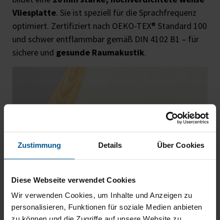
Vliesplatte
. Sie ist speziell für die Sprachfrequenz
optimiert. Zertifiziert nach OEKO-TEX® Standard 100
und schwer entflammbar gemäß DIN 4102 B1 – für
sichere und
gesunde Raumakustik
.
Zustimmung
Details
Über Cookies
Diese Webseite verwendet Cookies
Wir verwenden Cookies, um Inhalte und Anzeigen zu
3. Schalltransparenter Akustikstoff
personalisieren, Funktionen für soziale Medien anbieten
„Flash“
zu können und die Zugriffe auf unsere Website zu