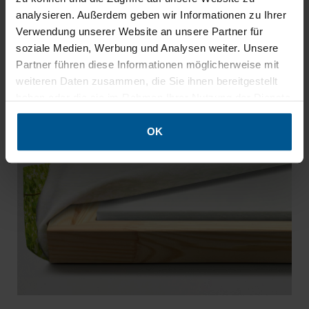
analysieren. Außerdem geben wir Informationen zu Ihrer
Der fein gewebte
Akustikstoff „Flash“
umhüllt das
Verwendung unserer Website an unsere Partner für
funktionale Innenleben – ganz ohne die akustische
soziale Medien, Werbung und Analysen weiter. Unsere
Wirksamkeit zu beeinträchtigen. Der
Partner führen diese Informationen möglicherweise mit
Sublimationsdruck ist absolut geruchsneutral und
weiteren Daten zusammen, die Sie ihnen bereitgestellt
langlebig,
umlaufend verarbeitet und rückseitig
haben oder die sie im Rahmen Ihrer Nutzung der Dienste
gesammelt haben.
geklammert
.
OK