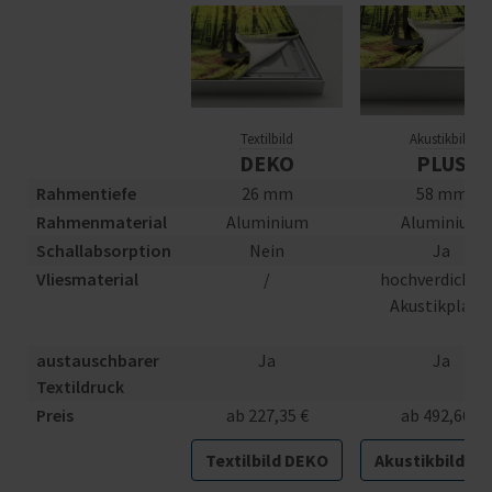
Textilbild
Akustikbild
DEKO
PLUS
Rahmentiefe
26 mm
58 mm
Rahmenmaterial
Aluminium
Aluminium
Schallabsorption
Nein
Ja
Vliesmaterial
/
hochverdichte
Akustikplatt
austauschbarer
Ja
Ja
Textildruck
Preis
ab 227,35 €
ab 492,66 €
Textilbild DEKO
Akustikbild PL