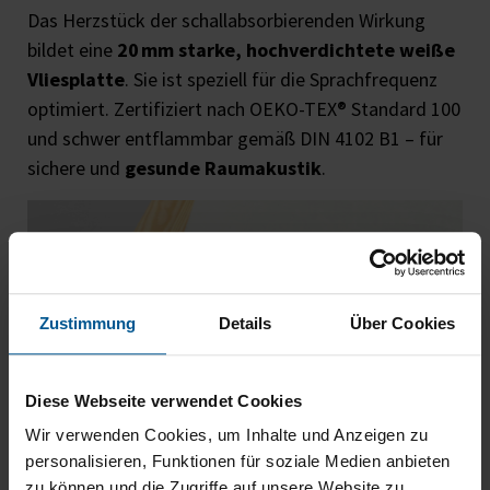
Das Herzstück der schallabsorbierenden Wirkung
bildet eine
20 mm starke, hochverdichtete weiße
Vliesplatte
. Sie ist speziell für die Sprachfrequenz
optimiert. Zertifiziert nach OEKO-TEX® Standard 100
und schwer entflammbar gemäß DIN 4102 B1 – für
sichere und
gesunde Raumakustik
.
Zustimmung
Details
Über Cookies
Diese Webseite verwendet Cookies
Wir verwenden Cookies, um Inhalte und Anzeigen zu
personalisieren, Funktionen für soziale Medien anbieten
zu können und die Zugriffe auf unsere Website zu