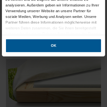
3. Schalltransparenter Akustikstoff
analysieren. Außerdem geben wir Informationen zu Ihrer
„Flash“
Verwendung unserer Website an unsere Partner für
soziale Medien, Werbung und Analysen weiter. Unsere
Der fein gewebte
Akustikstoff „Flash“
umhüllt das
Partner führen diese Informationen möglicherweise mit
funktionale Innenleben – ganz ohne die akustische
weiteren Daten zusammen, die Sie ihnen bereitgestellt
Wirksamkeit zu beeinträchtigen. Der
haben oder die sie im Rahmen Ihrer Nutzung der Dienste
Sublimationsdruck ist absolut geruchsneutral und
gesammelt haben.
langlebig,
umlaufend verarbeitet und rückseitig
OK
geklammert
.