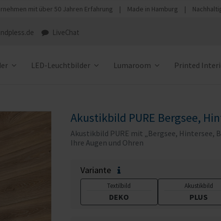
rnehmen mit über 50 Jahren Erfahrung
|
Made in Hamburg
|
Nachhalti
ndpless.de
LiveChat
der
LED-Leuchtbilder
Lumaroom
Printed Inter
Akustikbild PURE Bergsee, Hin
Akustikbild PURE mit „Bergsee, Hintersee, B
Ihre Augen und Ohren
Variante
Textilbild
Akustikbild
DEKO
PLUS