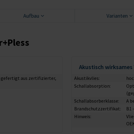
Aufbau
Varianten
r+Pless
Akustisch wirksames 
fertigt aus zertifizierter,
Akustikvlies:
hoc
Schallabsorption:
Opt
(ge
Schallabsorberklasse:
A b
Brandschutzzertifikat:
B1 
Hinweis:
Vli
OE