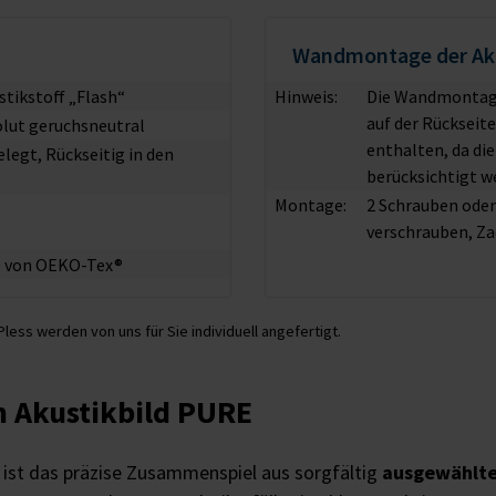
Wandmontage der Aku
stikstoff „Flash“
Hinweis:
Die Wandmontage
auf der Rückseit
olut geruchsneutral
enthalten, da di
egt, Rückseitig in den
berücksichtigt w
Montage:
2 Schrauben ode
verschrauben, Za
00 von OEKO-Tex®
less werden von uns für Sie individuell angefertigt.
 Akustikbild PURE
ist das präzise Zusammenspiel aus sorgfältig
ausgewählte