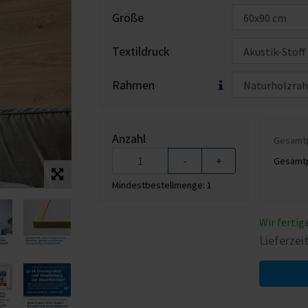
Größe
Textildruck
Rahmen
Anzahl
Gesamtpr
-
+
Gesamtpr
Mindestbestellmenge: 1
Wir fertig
Lieferzei