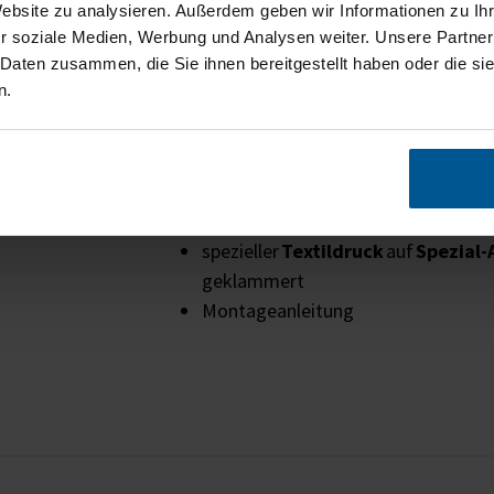
Website zu analysieren. Außerdem geben wir Informationen zu I
Höhere Produktivität
durch besser
r soziale Medien, Werbung und Analysen weiter. Unsere Partner
Rahmenlose Optik durch Bespannun
 Daten zusammen, die Sie ihnen bereitgestellt haben oder die s
den Kanten
n.
Lieferumfang
Holzrahmen-System
Akustikbil
rückseitiger Metall-Zackenaufhän
spezieller
Textildruck
auf
Spezial-
geklammert
Montageanleitung