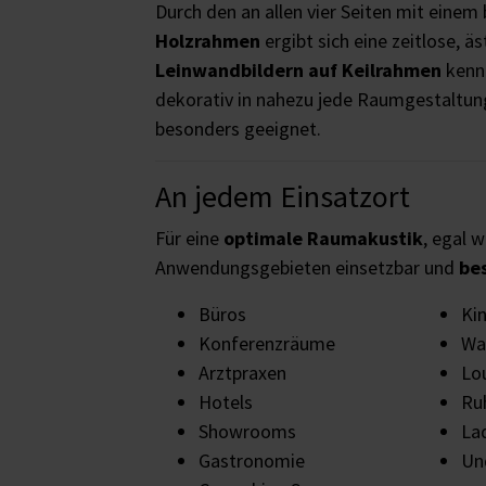
Durch den an allen vier Seiten mit einem 
Holzrahmen
ergibt sich eine zeitlose, ä
Leinwandbildern auf Keilrahmen
kennt
dekorativ in nahezu jede Raumgestaltun
besonders geeignet.
An jedem Einsatzort
Für eine
optimale Raumakustik
, egal w
Anwendungsgebieten einsetzbar und
be
Büros
Ki
Konferenzräume
Wa
Arztpraxen
Lo
Hotels
Ru
Showrooms
La
Gastronomie
Und