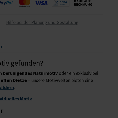
Hilfe bei der Planung und Gestaltung
ot
otiv gefunden?
in
beruhigendes Naturmotiv
oder ein exklusiv bei
teffen Dietze
– unsere Motivwelten bieten eine
bildern
.
ividuelles Motiv
.
ur