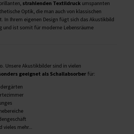
brillanten,
strahlenden Textildruck
umspannten
sthetische Optik, die man auch von klassischen
. In Ihrem eigenen Design fügt sich das Akustikbild
g und ist somit für moderne Lebensräume
o. Unsere Akustikbilder sind in vielen
sonders geeignet als Schallabsorber
für:
ndergärten
rtezimmer
unges
hebereiche
dengeschäft
 vieles mehr...