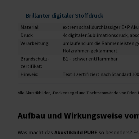
Brillanter digitaler Stoffdruck
Material:
extrem schalldurchlässiger E+P Aku
Druck:
4c digitaler Sublimationsdruck, abs
Verarbeitung:
umlaufend um die Rahmenleisten gel
Holzrahmen geklammert
Brandschutz­
B1 – schwer entflammbar
zertifikat:
Hinweis:
Textil zertifiziert nach Standard 1
Alle Akustikbilder, -Deckensegel und Tischtrennwände von Erler+P
Aufbau und Wirkungsweise vom
Was macht das
Akustikbild PURE
so besonders? Es 