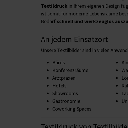
Textildruck
in Ihrem eigenen Design füg
ist somit für moderne Lebensräume beso
Bedarf
schnell und werkzeuglos ausz
An jedem Einsatzort
Unsere Textilbilder sind in vielen Anwen
Büros
Ki
Konferenzräume
Wa
Arztpraxen
Lo
Hotels
Ru
Showrooms
La
Gastronomie
Und
Coworking Spaces
Textildruck von Textilbild