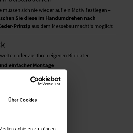
ie müssen sich nie wieder auf ein Motiv festlegen –
schen Sie diese im Handumdrehen nach
eder-Prinzip
aus dem Messebau macht‘s möglich:
ck
welten oder aus Ihren eigenen Bilddaten
und einfacher Montage
ahmen und Textil
erkzeugloser Motivwechsel
Recycling-Displaystoff
Über Cookies
 und Stabilisierungselementen
 Medien anbieten zu können