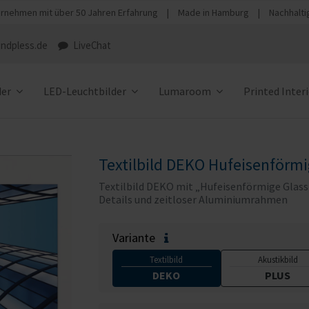
rnehmen mit über 50 Jahren Erfahrung
|
Made in Hamburg
|
Nachhalti
ndpless.de
LiveChat
der
LED-Leuchtbilder
Lumaroom
Printed Inter
Textilbild DEKO Hufeisenförmi
Textilbild DEKO mit „Hufeisenförmige Glasst
Details und zeitloser Aluminiumrahmen
Variante
Textilbild
Akustikbild
DEKO
PLUS