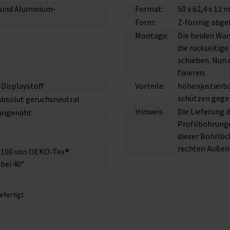
B und Aluminium-
Format:
50 x 62,4 x 12
Form:
Z-förmig abge
Montage:
Die beiden Wan
die rückseitig
schieben. Nun 
fixieren.
-Displaystoff
Vorteile:
höhenjustierba
schützen gege
 absolut geruchsneutral
Hinweis
Die Lieferung 
angenäht
Profilbohrunge
dieser Bohrlöc
rechten Außen
rd 100 von OEKO-Tex®
bei 40°
efertigt.