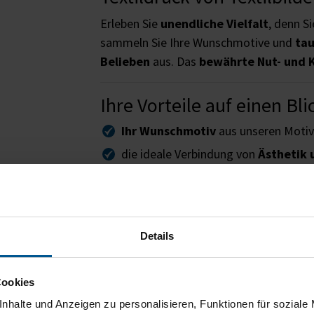
Erleben Sie
unendliche Vielfalt
, denn S
sammeln Sie Ihre Wunschmotive und
tau
Belieben
aus. Das
bewährte Nut- und K
Ihre Vorteile auf einen Bli
Ihr Wunschmotiv
aus unseren Motiv
die ideale Verbindung von
Ästhetik 
Geringes Gewicht
durch Alu-Spannr
waschbare Motiv-Spanntücher und
w
auf Wunsch nachhaltig produzierter
Details
Lieferumfang
Cookies
Rahmensystem
inkl. Verbindungs-
nhalte und Anzeigen zu personalisieren, Funktionen für soziale
Textildruck