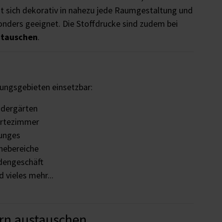
t sich dekorativ in nahezu jede Raumgestaltung und
nders geeignet. Die Stoffdrucke sind zudem bei
utauschen
.
dungsgebieten einsetzbar:
ndergärten
rtezimmer
unges
hebereiche
dengeschäft
 vieles mehr...
ern austauschen