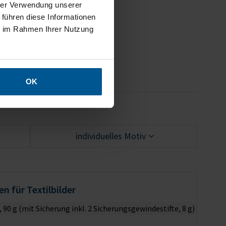
hrer Verwendung unserer
l mit Sicherungsstiften)
 führen diese Informationen
 demontiert)
ie im Rahmen Ihrer Nutzung
OK
individuelles Motiv
n für Textilbilder
, 90 g (mit Sicherung inkl. 2 Sicherungsgewindestifte, 8 g)