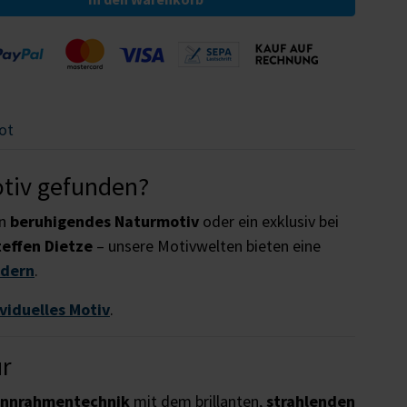
ot
otiv gefunden?
in
beruhigendes Naturmotiv
oder ein exklusiv bei
teffen Dietze
– unsere Motivwelten bieten eine
ldern
.
ividuelles Motiv
.
ur
annrahmentechnik
mit dem brillanten,
strahlenden