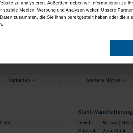
Website zu analysieren. Außerdem geben wir Informationen zu I
Set aus 2 Wandhalterungen (optiona
r soziale Medien, Werbung und Analysen weiter. Unsere Partner
Aufbauanleitung (Lieferung erfolgt
 Daten zusammen, die Sie ihnen bereitgestellt haben oder die s
n.
Varianten
weitere Motive
Stahl-Wandhalterunge
Tiefe
Inhalt:
Set aus 2 Stück
Material:
2mm Stahl