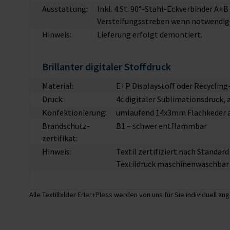
Ausstattung:
Inkl. 4 St. 90°-Stahl-Eckverbinder A+
Versteifungsstreben wenn notwendig
Hinweis:
Lieferung erfolgt demontiert.
Brillanter digitaler Stoffdruck
Material:
E+P Displaystoff oder Recycling
Druck:
4c digitaler Sublimationsdruck,
Konfektionierung:
umlaufend 14x3mm Flachkeder 
Brandschutz­
B1 – schwer entflammbar
zertifikat:
Hinweis:
Textil zertifiziert nach Standa
Textildruck maschinenwaschbar 
Alle Textilbilder Erler+Pless werden von uns für Sie individuell ang