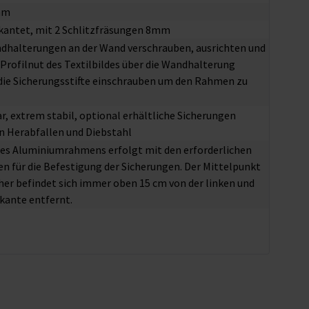
 mm
kantet, mit 2 Schlitzfräsungen 8mm
dhalterungen an der Wand verschrauben, ausrichten und
e Profilnut des Textilbildes über die Wandhalterung
die Sicherungsstifte einschrauben um den Rahmen zu
r, extrem stabil, optional erhältliche Sicherungen
n Herabfallen und Diebstahl
des Aluminiumrahmens erfolgt mit den erforderlichen
n für die Befestigung der Sicherungen. Der Mittelpunkt
her befindet sich immer oben 15 cm von der linken und
kante entfernt.