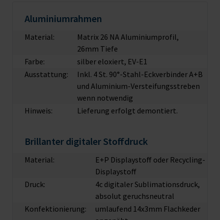
Aluminiumrahmen
Material:
Matrix 26 NA Aluminiumprofil,
26mm Tiefe
Farbe:
silber eloxiert, EV-E1
Ausstattung:
Inkl. 4 St. 90°-Stahl-Eckverbinder A+B
und Aluminium-Versteifungsstreben
wenn notwendig
Hinweis:
Lieferung erfolgt demontiert.
Brillanter digitaler Stoffdruck
Material:
E+P Displaystoff oder Recycling-
Displaystoff
Druck:
4c digitaler Sublimationsdruck,
absolut geruchsneutral
Konfektionierung:
umlaufend 14x3mm Flachkeder