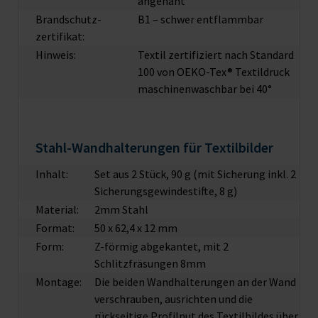
angenäht
Brandschutz­
B1 – schwer entflammbar
zertifikat:
Hinweis:
Textil zertifiziert nach Standard
100 von OEKO-Tex® Textildruck
maschinenwaschbar bei 40°
Stahl-Wandhalterungen für Textilbilder
Inhalt:
Set aus 2 Stück, 90 g (mit Sicherung inkl. 2
Sicherungsgewindestifte, 8 g)
Material:
2mm Stahl
Format:
50 x 62,4 x 12 mm
Form:
Z-förmig abgekantet, mit 2
Schlitzfräsungen 8mm
Montage:
Die beiden Wandhalterungen an der Wand
verschrauben, ausrichten und die
rückseitige Profilnut des Textilbildes über