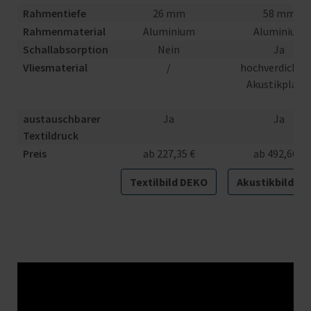
Rahmentiefe
26 mm
58 mm
Rahmenmaterial
Aluminium
Aluminium
Schallabsorption
Nein
Ja
Vliesmaterial
/
hochverdichte
Akustikplatt
austauschbarer
Ja
Ja
Textildruck
Preis
ab 227,35 €
ab 492,66 €
Textilbild DEKO
Akustikbild PL