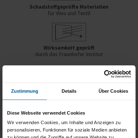
Schadstoffgeprüfte Materialien
für Vlies und Textil
Wirksamkeit geprüft
durch das Fraunhofer Institut
Varianten von
Akustikbildern und
Zustimmung
Details
Über Cookies
Textilbildern
Diese Webseite verwendet Cookies
Wir verwenden Cookies, um Inhalte und Anzeigen zu
personalisieren, Funktionen für soziale Medien anbieten
zu können und die Zugriffe auf unsere Website zu