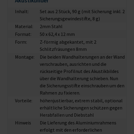
Akustikbilder
Inhalt:
Set aus 2 Stück, 90 g (mit Sicherung inkl. 2
Sicherungsgewindestifte, 8 g)
Material:
2mm Stahl
Format:
50 x 62,4 x 12 mm
Form:
Z-förmig abgekantet, mit 2
Schlitzfräsungen 8mm
Montage:
Die beiden Wandhalterungen an der Wand
verschrauben, ausrichten und die
rückseitige Profilnut des Akustikbildes
über die Wandhalterung schieben. Nun
die Sicherungsstifte einschrauben um den
Rahmen zu fixieren.
Vorteile:
höhenjustierbar, extrem stabil, optional
erhältliche Sicherungen schützen gegen
Herabfallen und Diebstahl
Hinweis
Die Lieferung des Aluminiumrahmens
erfolgt mit den erforderlichen