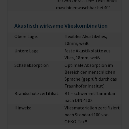
100 von OEKO-Tex® Textildruck
maschinenwaschbar bei 40°
Akustisch wirksame Vlieskombination
Obere Lage:
flexibles Akustikvlies,
10mm, weiß
Untere Lage:
feste Akustikplatte aus
Vlies, 18mm, weiß
Schallabsorption:
Optimale Absorption im
Bereich der menschlichen
Sprache (geprüft durch das
Fraunhofer Institut)
Brandschutzzertifikat:
B1 – schwer entflammbar
nach DIN 4102
Hinweis:
Vliesmaterialien zertifiziert
nach Standard 100 von
OEKO-Tex®