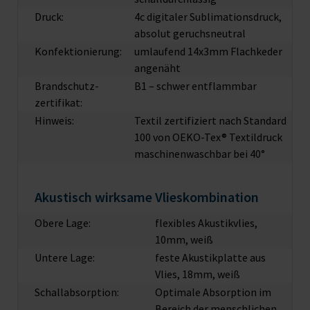
Druck:
4c digitaler Sublimationsdruck,
absolut geruchsneutral
Konfektionierung:
umlaufend 14x3mm Flachkeder
angenäht
Brandschutz­
B1 – schwer entflammbar
zertifikat:
Hinweis:
Textil zertifiziert nach Standard
100 von OEKO-Tex® Textildruck
maschinenwaschbar bei 40°
Akustisch wirksame Vlieskombination
Obere Lage:
flexibles Akustikvlies,
10mm, weiß
Untere Lage:
feste Akustikplatte aus
Vlies, 18mm, weiß
Schallabsorption:
Optimale Absorption im
Bereich der menschlichen