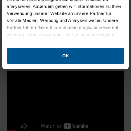
analysieren. Außerdem geben wir Informationen zu Ihrer
austauschbarer
Ja
Ja
Verwendung unserer Website an unsere Partner für
Textildruck
soziale Medien, Werbung und Analysen weiter. Unsere
Preis
ab 227,35 €
ab 492,66 €
Partner führen diese Informationen möglicherweise mit
weiteren Daten zusammen, die Sie ihnen bereitgestellt
Textilbild DEKO
Akustikbild PL
haben oder die sie im Rahmen Ihrer Nutzung der Dienste
gesammelt haben.
OK