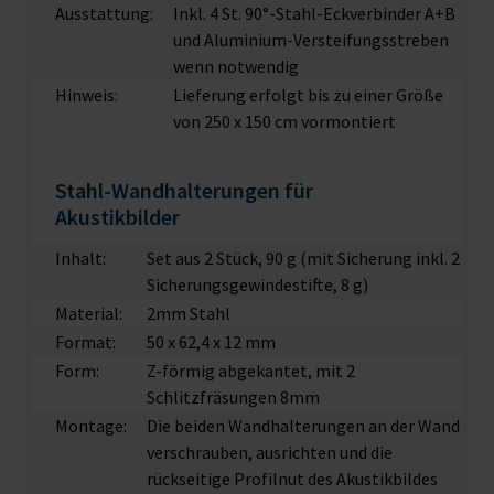
Ausstattung:
Inkl. 4 St. 90°-Stahl-Eckverbinder A+B
und Aluminium-Versteifungsstreben
wenn notwendig
Hinweis:
Lieferung erfolgt bis zu einer Größe
von 250 x 150 cm vormontiert
Stahl-Wandhalterungen für
Akustikbilder
Inhalt:
Set aus 2 Stück, 90 g (mit Sicherung inkl. 2
Sicherungsgewindestifte, 8 g)
Material:
2mm Stahl
Format:
50 x 62,4 x 12 mm
Form:
Z-förmig abgekantet, mit 2
Schlitzfräsungen 8mm
Montage:
Die beiden Wandhalterungen an der Wand
verschrauben, ausrichten und die
rückseitige Profilnut des Akustikbildes