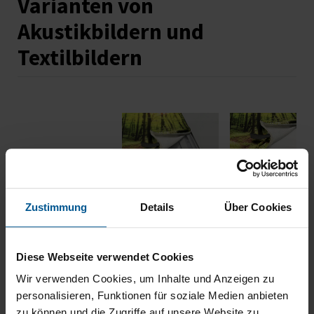
Varianten von
Akustikbildern und
Textilbildern
Textilbild
Akustikbild
Zustimmung
Details
Über Cookies
DEKO
PLUS
Rahmentiefe
26 mm
58 mm
Rahmenmaterial
Aluminium
Aluminium
Diese Webseite verwendet Cookies
Schallabsorption
Nein
Ja
Wir verwenden Cookies, um Inhalte und Anzeigen zu
Vliesmaterial
/
hochverdichte
personalisieren, Funktionen für soziale Medien anbieten
Akustikplatt
zu können und die Zugriffe auf unsere Website zu