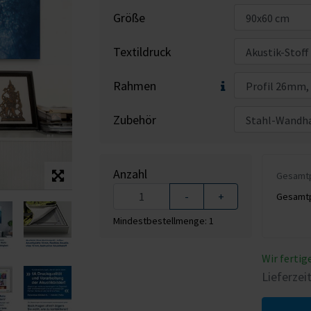
Größe
Textildruck
Rahmen
Zubehör
Anzahl
Gesamtpr
-
+
Gesamtpr
Mindestbestellmenge: 1
Wir fertig
Lieferzei