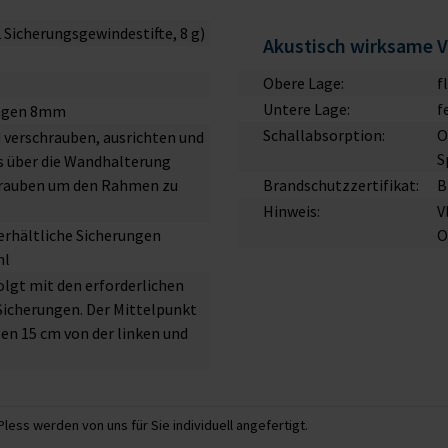
 2 Sicherungsgewindestifte, 8 g)
Akustisch wirksame 
Obere Lage:
f
Untere Lage:
f
ungen 8mm
Schallabsorption:
O
 verschrauben, ausrichten und
S
es über die Wandhalterung
chrauben um den Rahmen zu
Brandschutzzertifikat:
B
Hinweis:
V
 erhältliche Sicherungen
O
hl
lgt mit den erforderlichen
Sicherungen. Der Mittelpunkt
en 15 cm von der linken und
less werden von uns für Sie individuell angefertigt.