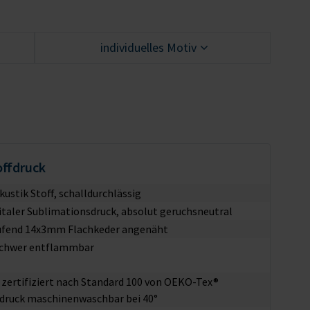
individuelles Motiv
toffdruck
ustik Stoff, schalldurchlässig
gitaler Sublimationsdruck, absolut geruchsneutral
fend 14x3mm Flachkeder angenäht
schwer entflammbar
l zertifiziert nach Standard 100 von OEKO-Tex®
ldruck maschinenwaschbar bei 40°