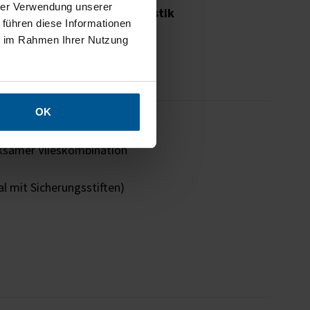
hrer Verwendung unserer
ständlichkeit
und
Raumakustik
 führen diese Informationen
 der Konzentrationsfähigkeit
ie im Rahmen Ihrer Nutzung
tarbeitern
erkzeugloser Motivwechsel
OK
rksamer Vlieskombination
l mit Sicherungsstiften)