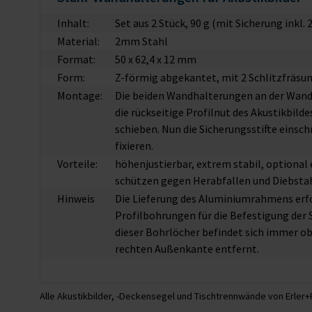
Inhalt:
Set aus 2 Stück, 90 g (mit Sicherung inkl.
Material:
2mm Stahl
Format:
50 x 62,4 x 12 mm
Form:
Z-förmig abgekantet, mit 2 Schlitzfräs
Montage:
Die beiden Wandhalterungen an der Wand
die rückseitige Profilnut des Akustikbild
schieben. Nun die Sicherungsstifte eins
fixieren.
Vorteile:
höhenjustierbar, extrem stabil, optional
schützen gegen Herabfallen und Diebsta
Hinweis
Die Lieferung des Aluminiumrahmens erfo
Profilbohrungen für die Befestigung der 
dieser Bohrlöcher befindet sich immer ob
rechten Außenkante entfernt.
Alle Akustikbilder, -Deckensegel und Tischtrennwände von Erler+P