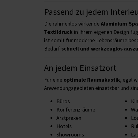
Passend zu jedem Interie
Die rahmenlos wirkende
Aluminium-Sp
Textildruck
in Ihrem eigenen Design füg
ist somit für moderne Lebensräume beso
Bedarf
schnell und werkzeuglos ausz
An jedem Einsatzort
Für eine
optimale Raumakustik
, egal w
Anwendungsgebieten einsetzbar und si
Büros
Ki
Konferenzräume
Wa
Arztpraxen
Lo
Hotels
Ru
Showrooms
La