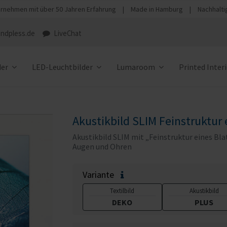
rnehmen mit über 50 Jahren Erfahrung
|
Made in Hamburg
|
Nachhalti
ndpless.de
LiveChat
der
LED-Leuchtbilder
Lumaroom
Printed Inter
Akustikbild SLIM Feinstruktur 
Akustikbild SLIM mit „Feinstruktur eines Bla
Augen und Ohren
Variante
Textilbild
Akustikbild
DEKO
PLUS