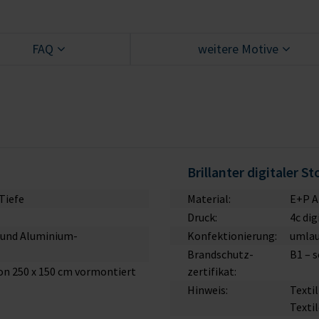
FAQ
weitere Motive
Brillanter digitaler S
Tiefe
Material:
E+P Ak
Druck:
4c di
B und Aluminium-
Konfektionierung:
umlau
Brandschutz­
B1 – 
von 250 x 150 cm vormontiert
zertifikat:
Hinweis:
Texti
Texti