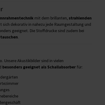
ur
annrahmentechnik
mit dem brillanten,
strahlenden
t sich dekorativ in nahezu jede Raumgestaltung und
nders geeignet. Die Stoffdrucke sind zudem bei
utauschen
.
o. Unsere Akustikbilder sind in vielen
nd
besonders geeignet als Schallabsorber
für:
ndergärten
rtezimmer
unges
hebereiche
dengeschäft