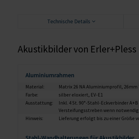
Technische Details
Akustikbilder von Erler+Pless
Aluminiumrahmen
Material:
Matrix 26 NA Aluminiumprofil, 26mm 
Farbe:
silber eloxiert, EV-E1
Ausstattung:
Inkl. 4 St. 90°-Stahl-Eckverbinder A+
Versteifungsstreben wenn notwendig
Hinweis:
Lieferung erfolgt bis zu einer Größe 
Stahl-Wandhalterungen für Akustikbilder