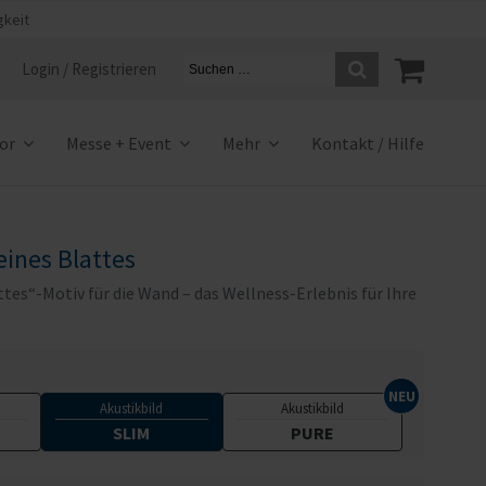
gkeit
Login / Registrieren
ior
Messe + Event
Mehr
Kontakt / Hilfe
eines Blattes
ttes“-Motiv für die Wand – das Wellness-Erlebnis für Ihre
Akustikbild
Akustikbild
SLIM
PURE