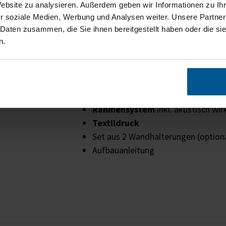
Website zu analysieren. Außerdem geben wir Informationen zu I
Verbesserte
Hörsamkeit
,
Sprachver
r soziale Medien, Werbung und Analysen weiter. Unsere Partner
Steigerung des Wohlbefindens
und
 Daten zusammen, die Sie ihnen bereitgestellt haben oder die s
n.
Erhöhung der Produktivität
von Mi
waschbare Motiv-Spanntücher und
w
Lieferumfang
Rahmensystem
inkl. akustisch wi
Textildruck
Set aus 2 Wandhalterungen (optiona
Aufbauanleitung