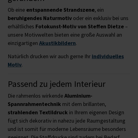
Ob eine
entspannende Strandszene
, ein
beruhigendes Naturmotiv
oder ein exklusiv bei uns
erhältliches
Fotokunst-Motiv von Steffen Dietze
–
unsere Motivwelten bieten eine große Auswahl an
einzigartigen
Akustikbildern
.
Natürlich drucken wir auch gerne Ihr
individuelles
Motiv
.
Passend zu jedem Interieur
Die rahmenlos wirkende
Aluminium-
Spannrahmentechnik
mit dem brillanten,
strahlenden Textildruck
in Ihrem eigenen Design
fügt sich dekorativ in nahezu jede Raumgestaltung
und ist somit für moderne Lebensräume besonders
geeignet. Die Stoffdrucke sind zudem bei Bedarf