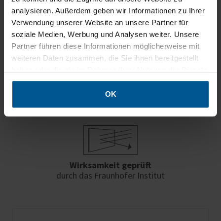
analysieren. Außerdem geben wir Informationen zu Ihrer
Verwendung unserer Website an unsere Partner für
Brandschutzklasse B1
soziale Medien, Werbung und Analysen weiter. Unsere
schwer entflammbar nach DIN 4102
Partner führen diese Informationen möglicherweise mit
weiteren Daten zusammen, die Sie ihnen bereitgestellt
haben oder die sie im Rahmen Ihrer Nutzung der Dienste
gesammelt haben.
OK
Schadstoffgeprüfte Materialien
für Vlies und Textil
Wirksamkeit geprüft
durch das Fraunhofer Institut