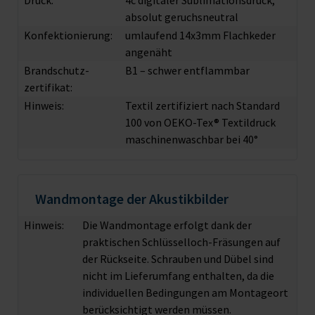
Druck:
4c digitaler Sublimationsdruck,
absolut geruchsneutral
Konfektionierung:
umlaufend 14x3mm Flachkeder
angenäht
Brandschutz­
B1 – schwer entflammbar
zertifikat:
Hinweis:
Textil zertifiziert nach Standard
100 von OEKO-Tex® Textildruck
maschinenwaschbar bei 40°
Wandmontage der Akustikbilder
Hinweis:
Die Wandmontage erfolgt dank der
praktischen Schlüsselloch-Fräsungen auf
der Rückseite. Schrauben und Dübel sind
nicht im Lieferumfang enthalten, da die
individuellen Bedingungen am Montageort
berücksichtigt werden müssen.