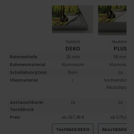
Textilbild
Akustikbild
DEKO
PLUS
Rahmentiefe
26 mm
58 mm
Rahmenmaterial
Aluminium
Aluminium
Schallabsorption
Nein
Ja
Vliesmaterial
/
hochverdichte
Akustikplatt
austauschbarer
Ja
Ja
Textildruck
Preis
ab 267,46 €
ab 579,6 €
Textilbild DEKO
Akustikbild PL