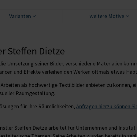
Varianten
weitere Motive
r Steffen Dietze
r die Umsetzung seiner Bilder, verschiedene Materialien kom
ancen und Effekte verleihen den Werken oftmals etwas Hapt
r Arbeiten als hochwertige Textilbilder anbieten zu können, e
isueller Raumgestaltung.
 Lösungen für Ihre Räumlichkeiten,
Anfragen hierzu können Si
stler Steffen Dietze arbeitet für Unternehmen und Institut
gestalterische Themen. Seine Arbeiten wurden bereits in zahl