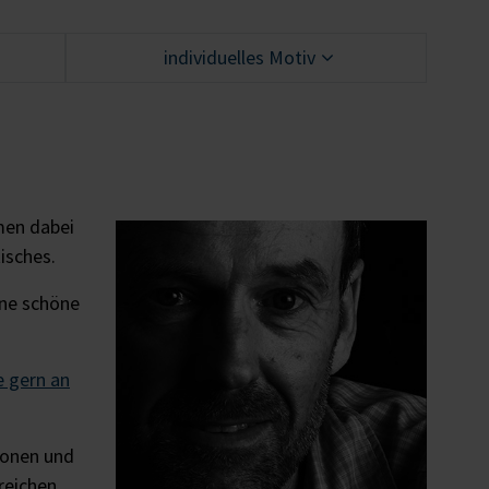
individuelles Motiv
men dabei
isches.
ine schöne
e gern an
ionen und
reichen