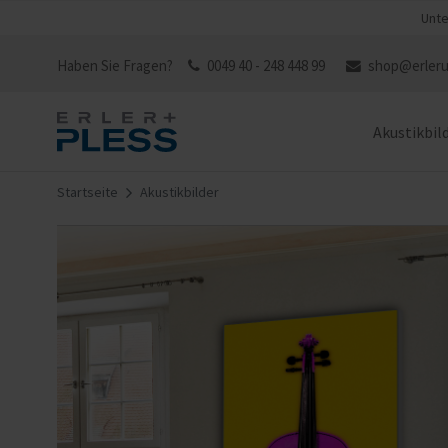
Unte
Haben Sie Fragen?
0049 40 - 248 448 99
shop@erleru
Akustikbil
Startseite
Akustikbilder