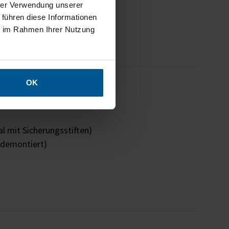
und einfacher Montage
hrer Verwendung unserer
ahmen und Textil
 führen diese Informationen
ie im Rahmen Ihrer Nutzung
erkzeugloser Motivwechsel
Recycling-Displaystoff
OK
 und Stabilisierungselementen
l mit Sicherungsstiften)
 demontiert)