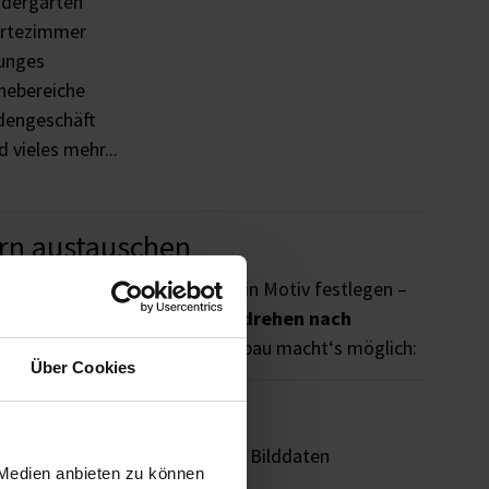
ndergärten
rtezimmer
unges
hebereiche
dengeschäft
 vieles mehr...
ern austauschen
ie müssen sich nie wieder auf ein Motiv festlegen –
schen Sie diese im Handumdrehen nach
eder-Prinzip
aus dem Messebau macht‘s möglich:
Über Cookies
ck
welten oder aus Ihren eigenen Bilddaten
 Medien anbieten zu können