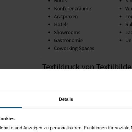
Büros
Ki
Konferenzräume
Wa
Arztpraxen
Lo
Hotels
Ru
Showrooms
La
Gastronomie
Und
Coworking Spaces
Textildruck von Textilbild
Erleben Sie
unendliche Vielfalt
, denn S
sammeln Sie Ihre Wunschmotive und
tau
Belieben
aus. Das
bewährte Nut- und K
Details
Ihre Vorteile auf einen Bli
Cookies
Ihr Wunschmotiv
aus unseren Motiv
nhalte und Anzeigen zu personalisieren, Funktionen für soziale