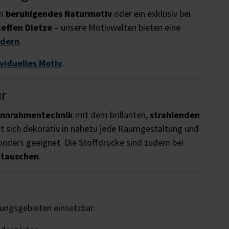
in
beruhigendes Naturmotiv
oder ein exklusiv bei
teffen Dietze
– unsere Motivwelten bieten eine
ldern
.
ividuelles Motiv
.
ur
annrahmentechnik
mit dem brillanten,
strahlenden
t sich dekorativ in nahezu jede Raumgestaltung und
nders geeignet. Die Stoffdrucke sind zudem bei
utauschen
.
dungsgebieten einsetzbar: