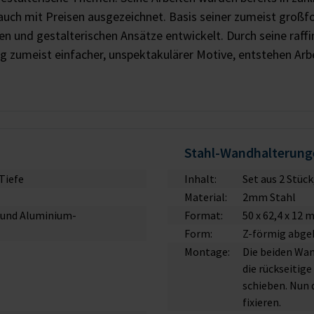
 auch mit Preisen ausgezeichnet. Basis seiner zumeist groß
een und gestalterischen Ansätze entwickelt. Durch seine raffi
 zumeist einfacher, unspektakulärer Motive, entstehen Arb
Stahl-Wandhalterunge
Tiefe
Inhalt:
Set aus 2 Stück
Material:
2mm Stahl
B und Aluminium-
Format:
50 x 62,4 x 12
Form:
Z-förmig abge
Montage:
Die beiden Wan
die rückseitig
schieben. Nun 
fixieren.