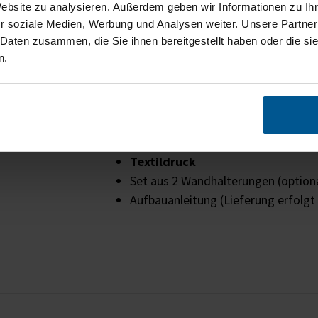
die ideale Verbindung von
Ästhetik 
Website zu analysieren. Außerdem geben wir Informationen zu I
Geringes Gewicht
durch Alu-Spannr
r soziale Medien, Werbung und Analysen weiter. Unsere Partner
 Daten zusammen, die Sie ihnen bereitgestellt haben oder die s
waschbare Motiv-Spanntücher und
w
n.
auf Wunsch nachhaltig produzierter
Lieferumfang
Rahmensystem
inkl. Verbindungs-
Textildruck
Set aus 2 Wandhalterungen (optiona
Aufbauanleitung (Lieferung erfolgt