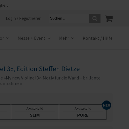
gkeit
Login / Registrieren
ior
Messe + Event
Mehr
Kontakt / Hilfe
e! 3«, Edition Steffen Dietze
e »My new Violine! 3«-Motiv für die Wand – brillante
iniumrahmen
Akustikbild
Akustikbild
SLIM
PURE