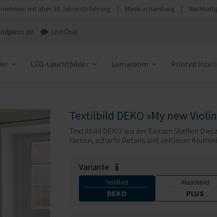
rnehmen mit über 50 Jahren Erfahrung
|
Made in Hamburg
|
Nachhalti
ndpless.de
LiveChat
der
LED-Leuchtbilder
Lumaroom
Printed Inter
Textilbild DEKO »My new Violin
Textilbild DEKO aus der Edition Steffen Dietz
Farben, scharfe Details und zeitloser Alum
Variante
Textilbild
Akustikbild
DEKO
PLUS