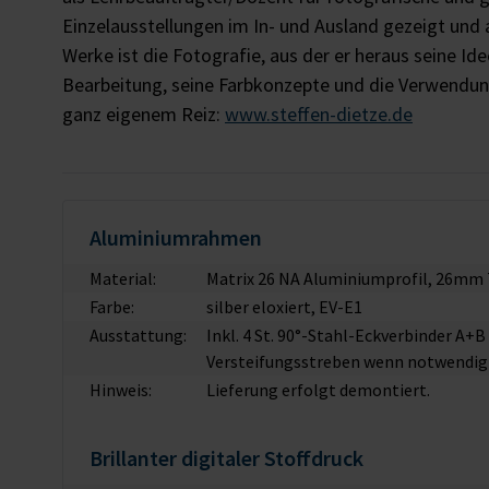
Einzelausstellungen im In- und Ausland gezeigt und
Werke ist die Fotografie, aus der er heraus seine Id
Bearbeitung, seine Farbkonzepte und die Verwendung
ganz eigenem Reiz:
www.steffen-dietze.de
Aluminiumrahmen
Material:
Matrix 26 NA Aluminiumprofil, 26mm 
Farbe:
silber eloxiert, EV-E1
Ausstattung:
Inkl. 4 St. 90°-Stahl-Eckverbinder A+
Versteifungsstreben wenn notwendig
Hinweis:
Lieferung erfolgt demontiert.
Brillanter digitaler Stoffdruck