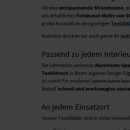
Ob eine
entspannende Strandszene
, e
uns erhältliches
Fotokunst-Motiv von S
große Auswahl an einzigartigen
Textilbi
Natürlich drucken wir auch gerne Ihr
ind
Passend zu jedem Interie
Die rahmenlos wirkende
Aluminium-Sp
Textildruck
in Ihrem eigenen Design füg
ist somit für moderne Lebensräume beso
Bedarf
schnell und werkzeuglos ausz
An jedem Einsatzort
Unsere Textilbilder sind in vielen Anwen