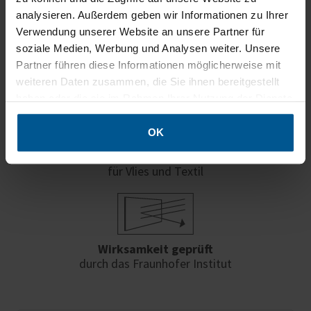
analysieren. Außerdem geben wir Informationen zu Ihrer
Verwendung unserer Website an unsere Partner für
soziale Medien, Werbung und Analysen weiter. Unsere
Brandschutzklasse B1
Partner führen diese Informationen möglicherweise mit
schwer entflammbar nach DIN 4102
weiteren Daten zusammen, die Sie ihnen bereitgestellt
haben oder die sie im Rahmen Ihrer Nutzung der Dienste
gesammelt haben.
OK
Schadstoffgeprüfte Materialien
für Vlies und Textil
Wirksamkeit geprüft
durch das Fraunhofer Institut