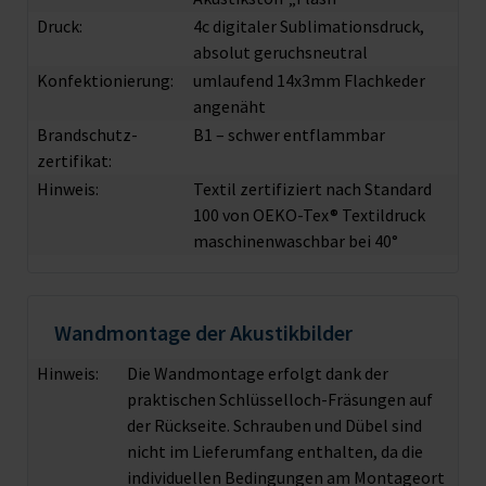
Druck:
4c digitaler Sublimationsdruck,
absolut geruchsneutral
Konfektionierung:
umlaufend 14x3mm Flachkeder
angenäht
Brandschutz­
B1 – schwer entflammbar
zertifikat:
Hinweis:
Textil zertifiziert nach Standard
100 von OEKO-Tex® Textildruck
maschinenwaschbar bei 40°
Wandmontage der Akustikbilder
Hinweis:
Die Wandmontage erfolgt dank der
praktischen Schlüsselloch-Fräsungen auf
der Rückseite. Schrauben und Dübel sind
nicht im Lieferumfang enthalten, da die
individuellen Bedingungen am Montageort