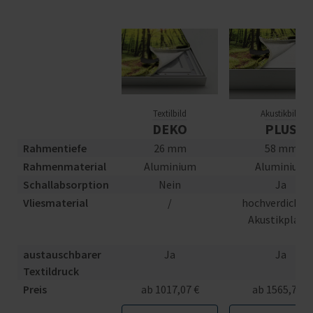
Textilbild
Akustikbild
DEKO
PLUS
Rahmentiefe
26 mm
58 mm
Rahmenmaterial
Aluminium
Aluminium
Schallabsorption
Nein
Ja
Vliesmaterial
/
hochverdichte
Akustikplatt
austauschbarer
Ja
Ja
Textildruck
Preis
ab 1017,07 €
ab 1565,75 €