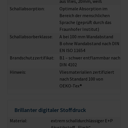
aus Vlies, 20mm, weiß
Schallabsorption:
Optimale Absorption im
Bereich der menschlichen
Sprache (geprüft durch das
Fraunhofer Institut)
Schallabsorberklasse:
A bei 100 mm Wandabstand
B ohne Wandabstand nach DIN
EN ISO 11654
Brandschutzzertifikat:
B1 – schwer entflammbar nach
DIN 4102
Hinweis:
Vliesmaterialien zertifiziert
nach Standard 100 von
OEKO-Tex®
Brillanter digitaler Stoffdruck
Material:
extrem schalldurchlässiger E+P
Akustikstoff „Flash“