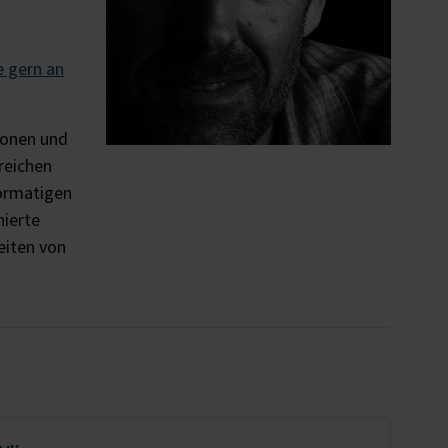
e gern an
ionen und
reichen
formatigen
nierte
eiten von