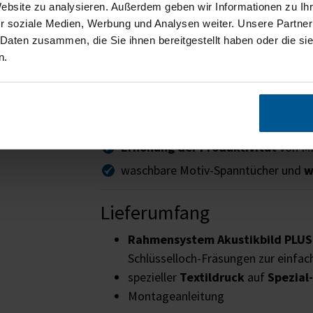
Website zu analysieren. Außerdem geben wir Informationen zu I
Ihr Wunschmotiv
aus unseren Motiv
r soziale Medien, Werbung und Analysen weiter. Unsere Partner
 Daten zusammen, die Sie ihnen bereitgestellt haben oder die s
Akustikbilder PLUS mit verbesser
n.
störenden Lärm und reduzieren d
Klangatmosphäre
Verbesserte
Hörsamkeit
,
Sprachver
Steigerung des Wohlbefindens
und
Erhöhung der Produktivität
von Mi
waschbare Motiv-Spanntücher und
w
Lieferumfang
Rahmensystem Akustikbild PLUS
Schlüsselloch-Fräsungen zur einf
spezieller
Textildruck
auf
Spezial
Montageanleitung