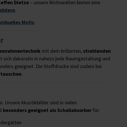
teffen Dietze
– unsere Motivwelten bieten eine
bildern
.
ividuelles Motiv
.
ur
annrahmentechnik
mit dem brillanten,
strahlenden
t sich dekorativ in nahezu jede Raumgestaltung und
nders geeignet. Die Stoffdrucke sind zudem bei
utauschen
.
o. Unsere Akustikbilder sind in vielen
nd
besonders geeignet als Schallabsorber
für:
ndergärten