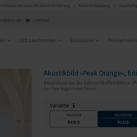
rnehmen mit über 50 Jahren Erfahrung
|
Made in Hamburg
|
Nachhalti
ndpless.de
LiveChat
der
LED-Leuchtbilder
Lumaroom
Printed Inter
Akustikbild »Peak Orange«, Edi
Akustikbild aus der Edition Steffen Dietze »
für Ihre Augen und Ohren
Variante
Textilbild
Akustikbild
DEKO
PLUS