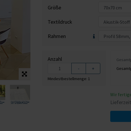
Größe
Textildruck
Rahmen
Anzahl
Gesamtpr
-
+
Gesamtpr
Mindestbestellmenge: 1
Wir fertig
Lieferzei