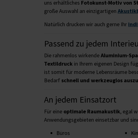
uns erhältliches
Fotokunst-Motiv von S
große Auswahl an einzigartigen
Akustik
Natürlich drucken wir auch gerne Ihr
ind
Passend zu jedem Interie
Die rahmenlos wirkende
Aluminium-Sp
Textildruck
in Ihrem eigenen Design füg
ist somit für moderne Lebensräume beso
Bedarf
schnell und werkzeuglos ausz
An jedem Einsatzort
Für eine
optimale Raumakustik
, egal w
Anwendungsgebieten einsetzbar und si
Büros
Ki