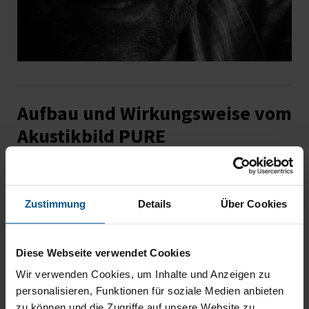
Aufbau und Wirkungsweise vom
Akustikbild PURE
Was macht das
Akustikbild PURE
so besonders? Es
ist das präzise Zusammenspiel aus sorgfältig
Zustimmung
Details
Über Cookies
ausgewählten Materialien
, durchdachter
Konstruktion
und
handwerklicher Fertigung
.
Jeder Bestandteil erfüllt eine klare Funktion –
Diese Webseite verwendet Cookies
gemeinsam sorgen sie für eine
ausgewogene
Wir verwenden Cookies, um Inhalte und Anzeigen zu
Raumakustik
mit dezentem Auftritt. Hier zeigen wir,
personalisieren, Funktionen für soziale Medien anbieten
was im Inneren steckt.
zu können und die Zugriffe auf unsere Website zu