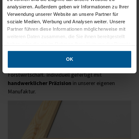
analysieren. Außerdem geben wir Informationen zu Ihrer
Verwendung unserer Website an unsere Partner für
soziale Medien, Werbung und Analysen weiter. Unsere
1. Solider Rahmen aus massivem
Partner führen diese Informationen möglicherweise mit
Naturholz
weiteren Daten zusammen, die Sie ihnen bereitgestellt
haben oder die sie im Rahmen Ihrer Nutzung der Dienste
Der Rahmen des Akustikbildes PURE besteht aus
gesammelt haben.
38 mm tiefem, massivem Naturholz
– gefertigt
OK
aus zertifizierter, heimischer Fichte aus nachhaltiger
Forstwirtschaft. Individuell gefertigt mit
handwerklicher Präzision
in unserer eigenen
Manufaktur.