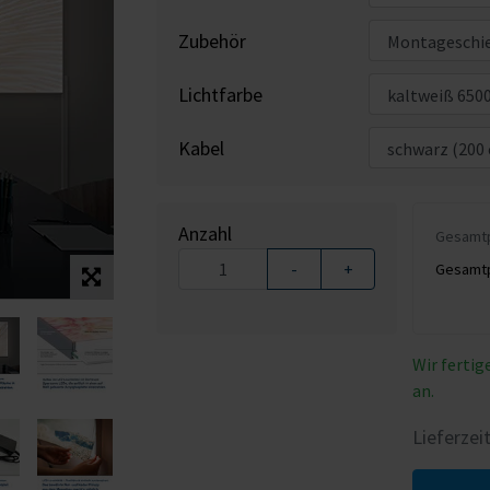
Zubehör
Lichtfarbe
Kabel
Anzahl
Gesamtpr
-
+
Gesamtpr
Wir fertig
an.
Lieferzei