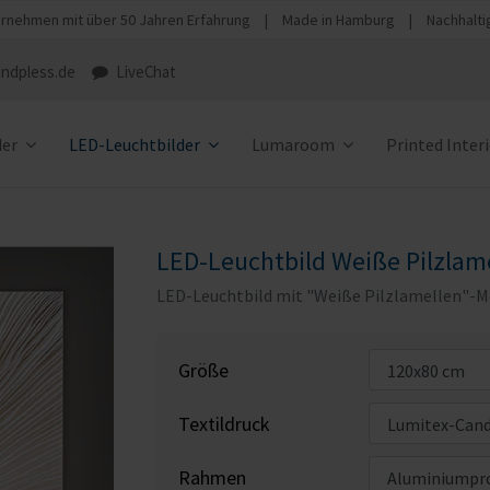
rnehmen mit über 50 Jahren Erfahrung
|
Made in Hamburg
|
Nachhalti
ndpless.de
LiveChat
der
LED-Leuchtbilder
Lumaroom
Printed Inter
LED-Leuchtbild Weiße Pilzlam
LED-Leuchtbild mit "Weiße Pilzlamellen"-M
Größe
Textildruck
Rahmen