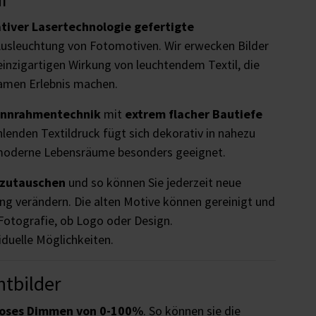
tiver Lasertechnologie gefertigte
Ausleuchtung von Fotomotiven. Wir erwecken Bilder
einzigartigen Wirkung von leuchtendem Textil, die
amen Erlebnis machen.
annrahmentechnik
mit
extrem flacher Bautiefe
hlenden Textildruck fügt sich dekorativ in nahezu
 moderne Lebensräume besonders geeignet.
szutauschen
und so können Sie jederzeit neue
ng verändern. Die alten Motive können gereinigt und
Fotografie, ob Logo oder Design.
iduelle Möglichkeiten.
tbilder
loses Dimmen von 0-100%
. So können sie die