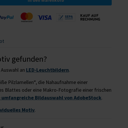
In den Warenkorb
ot
otiv gefunden?
r Auswahl an
LED-Leuchtbildern
.
iße Pilzlamellen“, die Nahaufnahme einer
nes Blattes oder eine Makro-Fotografie einer frischen
e umfangreiche Bildauswahl von AdobeStock
.
ividuelles Motiv
.
ur