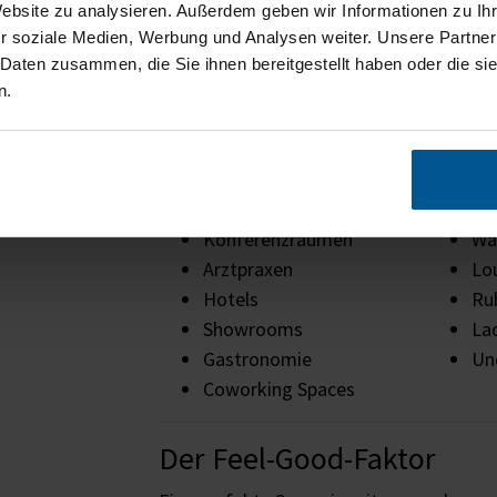
Website zu analysieren. Außerdem geben wir Informationen zu I
r soziale Medien, Werbung und Analysen weiter. Unsere Partner
 Daten zusammen, die Sie ihnen bereitgestellt haben oder die s
An jedem Einsatzort
n.
Für ein leuchtendes Highlight, egal wo. 
einsetzbar und sind besonders geeignet 
Büros
Ki
Konferenzräumen
Wa
Arztpraxen
Lo
Hotels
Ru
Showrooms
La
Gastronomie
Und
Coworking Spaces
Der Feel-Good-Faktor