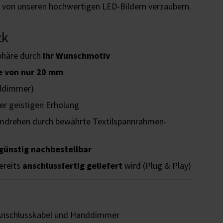
ch von unseren hochwertigen LED-Bildern verzaubern.
ck
phäre durch
Ihr Wunschmotiv
e von nur 20 mm
ddimmer)
er geistigen Erholung
drehen durch bewährte Textilspannrahmen-
günstig nachbestellbar
ereits
anschlussfertig geliefert
wird (Plug & Play)
Anschlusskabel und Handdimmer