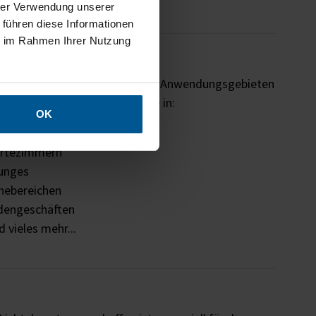
hrer Verwendung unserer
 führen diese Informationen
ie im Rahmen Ihrer Nutzung
Unsere Lichtbilder sind in vielen Anwendungsgebieten
für stimmungsvolles Ambiente in:
OK
ndergärten
rtezimmern
unges
hebereichen
dengeschäften
 vieles mehr...