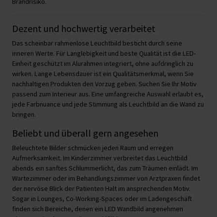
Brandrisiko.
Dezent und hochwertig verarbeitet
Das scheinbar rahmenlose Leuchtbild besticht durch seine
inneren Werte. Für Langlebigkeit und beste Qualität ist die LED-
Einheit geschützt im Alurahmen integriert, ohne aufdringlich zu
wirken. Lange Lebensdauer ist ein Qualitätsmerkmal, wenn Sie
nachhaltigen Produkten den Vorzug geben. Suchen Sie Ihr Motiv
passend zum Interieur aus. Eine umfangreiche Auswahl erlaubt es,
jede Farbnuance und jede Stimmung als Leuchtbild an die Wand zu
bringen.
Beliebt und überall gern angesehen
Beleuchtete Bilder schmücken jeden Raum und erregen
Aufmerksamkeit. Im Kinderzimmer verbreitet das Leuchtbild
abends ein sanftes Schlummerlicht, das zum Träumen einlädt. Im
Wartezimmer oder im Behandlungszimmer von Arztpraxen findet
der nervöse Blick der Patienten Halt im ansprechenden Motiv.
Sogar in Lounges, Co-Working-Spaces oder im Ladengeschäft
finden sich Bereiche, denen ein LED Wandbild angenehmen