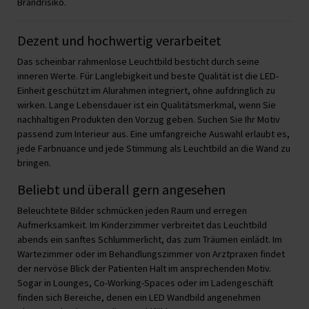
Brandrisiko.
Dezent und hochwertig verarbeitet
Das scheinbar rahmenlose Leuchtbild besticht durch seine
inneren Werte. Für Langlebigkeit und beste Qualität ist die LED-
Einheit geschützt im Alurahmen integriert, ohne aufdringlich zu
wirken. Lange Lebensdauer ist ein Qualitätsmerkmal, wenn Sie
nachhaltigen Produkten den Vorzug geben. Suchen Sie Ihr Motiv
passend zum Interieur aus. Eine umfangreiche Auswahl erlaubt es,
jede Farbnuance und jede Stimmung als Leuchtbild an die Wand zu
bringen.
Beliebt und überall gern angesehen
Beleuchtete Bilder schmücken jeden Raum und erregen
Aufmerksamkeit. Im Kinderzimmer verbreitet das Leuchtbild
abends ein sanftes Schlummerlicht, das zum Träumen einlädt. Im
Wartezimmer oder im Behandlungszimmer von Arztpraxen findet
der nervöse Blick der Patienten Halt im ansprechenden Motiv.
Sogar in Lounges, Co-Working-Spaces oder im Ladengeschäft
finden sich Bereiche, denen ein LED Wandbild angenehmen