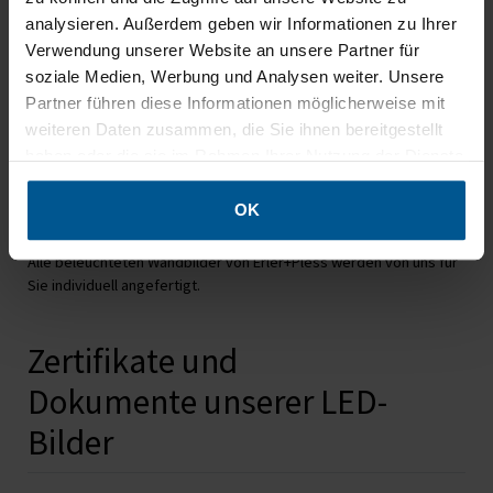
Montage:
Die beiliegende
analysieren. Außerdem geben wir Informationen zu Ihrer
Wandmontageschienen an der Wand
Verwendung unserer Website an unsere Partner für
verschrauben, beleuchtetes Wandbild
soziale Medien, Werbung und Analysen weiter. Unsere
an die Wand hängen. Stoff einkedern,
Partner führen diese Informationen möglicherweise mit
dabei an den Ecken beginnen. Stecker
weiteren Daten zusammen, die Sie ihnen bereitgestellt
mit Stromzufuhr verbinden.
haben oder die sie im Rahmen Ihrer Nutzung der Dienste
Hinweis:
Schrauben und Dübel sind nicht im
gesammelt haben.
Lieferumfang enthalten.
OK
Alle beleuchteten Wandbilder von Erler+Pless werden von uns für
Sie individuell angefertigt.
Zertifikate und
Dokumente unserer LED-
Bilder