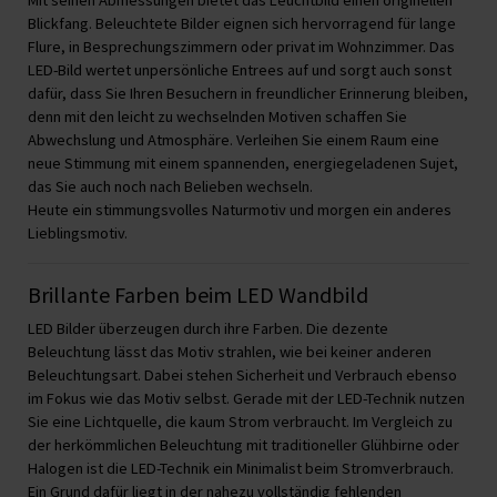
Mit seinen Abmessungen bietet das Leuchtbild einen originellen
Blickfang. Beleuchtete Bilder eignen sich hervorragend für lange
Flure, in Besprechungszimmern oder privat im Wohnzimmer. Das
LED-Bild wertet unpersönliche Entrees auf und sorgt auch sonst
dafür, dass Sie Ihren Besuchern in freundlicher Erinnerung bleiben,
denn mit den leicht zu wechselnden Motiven schaffen Sie
Abwechslung und Atmosphäre. Verleihen Sie einem Raum eine
neue Stimmung mit einem spannenden, energiegeladenen Sujet,
das Sie auch noch nach Belieben wechseln.
Heute ein stimmungsvolles Naturmotiv und morgen ein anderes
Lieblingsmotiv.
Brillante Farben beim LED Wandbild
LED Bilder überzeugen durch ihre Farben. Die dezente
Beleuchtung lässt das Motiv strahlen, wie bei keiner anderen
Beleuchtungsart. Dabei stehen Sicherheit und Verbrauch ebenso
im Fokus wie das Motiv selbst. Gerade mit der LED-Technik nutzen
Sie eine Lichtquelle, die kaum Strom verbraucht. Im Vergleich zu
der herkömmlichen Beleuchtung mit traditioneller Glühbirne oder
Halogen ist die LED-Technik ein Minimalist beim Stromverbrauch.
Ein Grund dafür liegt in der nahezu vollständig fehlenden