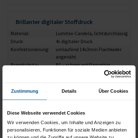
Brillanter digitaler Stoffdruck
Material:
Lumitex-Candela, lichtdurchlässig
Druck:
4c digitaler Druck
Konfektionierung:
umlaufend 14x3mm Flachkeder
angenäht
Brandschutz­
B1 – schwer entflammbar
zertifikat:
Hinweis:
Textildruck maschinenwaschbar
bei 30°
Zustimmung
Details
Über Cookies
Wandhalterung für beleuchtete
Diese Webseite verwendet Cookies
Wandbilder
Wir verwenden Cookies, um Inhalte und Anzeigen zu
personalisieren, Funktionen für soziale Medien anbieten
bestehend aus:
Wandmontageschienen
zu können und die Zugriffe auf unsere Website zu