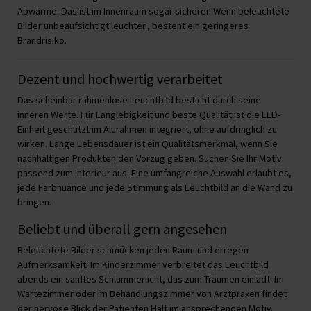
Abwärme. Das ist im Innenraum sogar sicherer. Wenn beleuchtete
Bilder unbeaufsichtigt leuchten, besteht ein geringeres
Brandrisiko.
Dezent und hochwertig verarbeitet
Das scheinbar rahmenlose Leuchtbild besticht durch seine
inneren Werte. Für Langlebigkeit und beste Qualität ist die LED-
Einheit geschützt im Alurahmen integriert, ohne aufdringlich zu
wirken. Lange Lebensdauer ist ein Qualitätsmerkmal, wenn Sie
nachhaltigen Produkten den Vorzug geben. Suchen Sie Ihr Motiv
passend zum Interieur aus. Eine umfangreiche Auswahl erlaubt es,
jede Farbnuance und jede Stimmung als Leuchtbild an die Wand zu
bringen.
Beliebt und überall gern angesehen
Beleuchtete Bilder schmücken jeden Raum und erregen
Aufmerksamkeit. Im Kinderzimmer verbreitet das Leuchtbild
abends ein sanftes Schlummerlicht, das zum Träumen einlädt. Im
Wartezimmer oder im Behandlungszimmer von Arztpraxen findet
der nervöse Blick der Patienten Halt im ansprechenden Motiv.