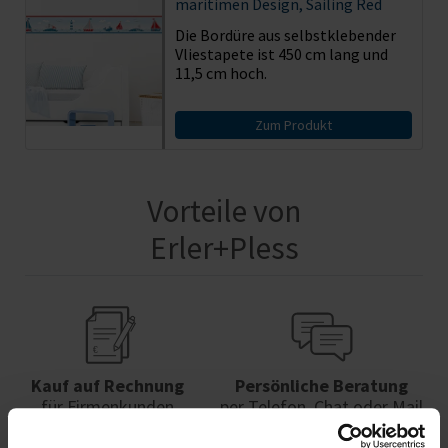
maritimen Design, Sailing Red
Die Bordüre aus selbstklebender
Vliestapete ist 450 cm lang und
11,5 cm hoch.
Zum Produkt
Vorteile von
Erler+Pless
Kauf auf Rechnung
Persönliche Beratung
für Firmenkunden
per Telefon, Chat oder Mail