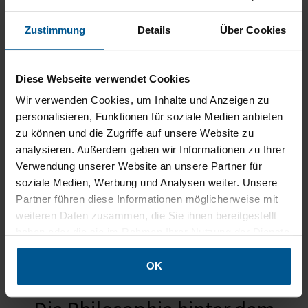
Zustimmung
Details
Über Cookies
Made in Hamburg
Produktion in Deutschland
Diese Webseite verwendet Cookies
Wir verwenden Cookies, um Inhalte und Anzeigen zu
personalisieren, Funktionen für soziale Medien anbieten
Schnelle Lieferung
zu können und die Zugriffe auf unsere Website zu
durch GLS und Spedition
analysieren. Außerdem geben wir Informationen zu Ihrer
Verwendung unserer Website an unsere Partner für
soziale Medien, Werbung und Analysen weiter. Unsere
Partner führen diese Informationen möglicherweise mit
100% Zufriedenheits­garantie
weiteren Daten zusammen, die Sie ihnen bereitgestellt
unser Garantie-Versprechen
haben oder die sie im Rahmen Ihrer Nutzung der Dienste
gesammelt haben.
OK