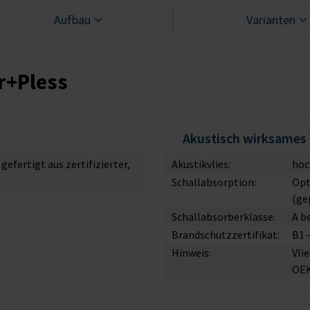
Aufbau
Varianten
r+Pless
Akustisch wirksames 
fertigt aus zertifizierter,
Akustikvlies:
hoc
Schallabsorption:
Opt
(ge
Schallabsorberklasse:
A b
Brandschutzzertifikat:
B1 
Hinweis:
Vli
OE