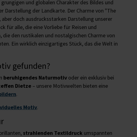
 grungigen und globalen Charakter des Bildes und
er Darstellung der Landkarte. Der Charme von "The
n, aber doch ausdrucksstarken Darstellung unserer
k für alle, die eine Vorliebe für Reisen und
, die den rustikalen und nostalgischen Charme von
en. Ein wirklich einzigartiges Stück, das die Welt in
otiv gefunden?
in
beruhigendes Naturmotiv
oder ein exklusiv bei
teffen Dietze
– unsere Motivwelten bieten eine
bildern
.
ividuelles Motiv
.
ur
brillanten,
strahlenden Textildruck
umspannten