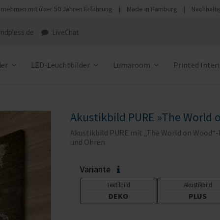
rnehmen mit über 50 Jahren Erfahrung
|
Made in Hamburg
|
Nachhalti
ndpless.de
LiveChat
der
LED-Leuchtbilder
Lumaroom
Printed Inter
Akustikbild PURE »The World
Akustikbild PURE mit „The World on Wood“-Mo
und Ohren
Variante
Textilbild
Akustikbild
DEKO
PLUS