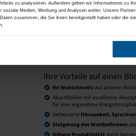
Website zu analysieren. Außerdem geben wir Informationen zu I
Der Feel-Good-Faktor
r soziale Medien, Werbung und Analysen weiter. Unsere Partner
 Daten zusammen, die Sie ihnen bereitgestellt haben oder die s
Eine
ausgewogene Akustik
ist essenzie
n.
Arbeitsleistung und Lebensqualität
ve
Unkonzentriertheit, Kopfschmerzen und
geeigneter Schallabsorber signifikant ver
Wohlgefühl.
Ihre Vorteile auf einen Bli
Ihr Wunschmotiv
aus unseren Motiv
Akustikbilder mit exzellenter Absorp
für eine angenehme Klangatmosphä
Verbesserte
Hörsamkeit
,
Sprachver
Steigerung des Wohlbefindens
und
Höhere Produktivität
durch besser