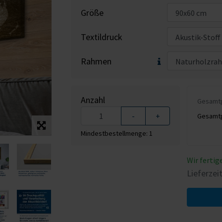
Größe
Textildruck
Rahmen
Anzahl
Gesamtpr
-
+
Gesamtpr
Mindestbestellmenge: 1
Wir fertig
Lieferzei