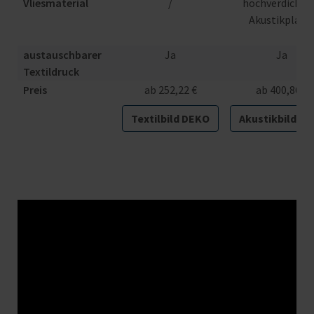
Vliesmaterial
/
hochverdichte
Akustikplatt
austauschbarer
Ja
Ja
Textildruck
Preis
ab 252,22 €
ab 400,86 €
Textilbild DEKO
Akustikbild PL