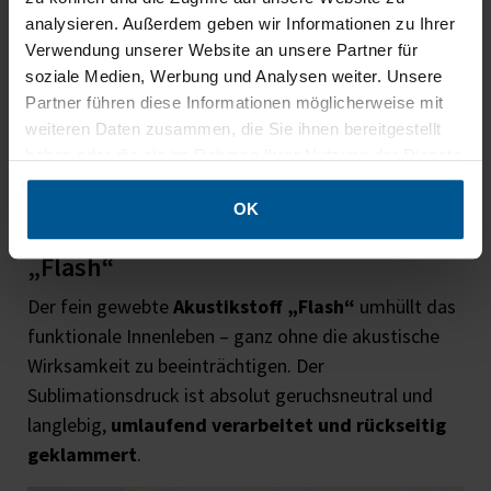
analysieren. Außerdem geben wir Informationen zu Ihrer
Verwendung unserer Website an unsere Partner für
soziale Medien, Werbung und Analysen weiter. Unsere
Partner führen diese Informationen möglicherweise mit
weiteren Daten zusammen, die Sie ihnen bereitgestellt
haben oder die sie im Rahmen Ihrer Nutzung der Dienste
gesammelt haben.
OK
3. Schalltransparenter Akustikstoff
„Flash“
Der fein gewebte
Akustikstoff „Flash“
umhüllt das
funktionale Innenleben – ganz ohne die akustische
Wirksamkeit zu beeinträchtigen. Der
Sublimationsdruck ist absolut geruchsneutral und
langlebig,
umlaufend verarbeitet und rückseitig
geklammert
.