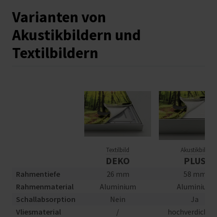
Varianten von
Akustikbildern und
Textilbildern
Textilbild
Akustikbild
DEKO
PLUS
Rahmentiefe
26 mm
58 mm
Rahmenmaterial
Aluminium
Aluminium
Schallabsorption
Nein
Ja
Vliesmaterial
/
hochverdichte