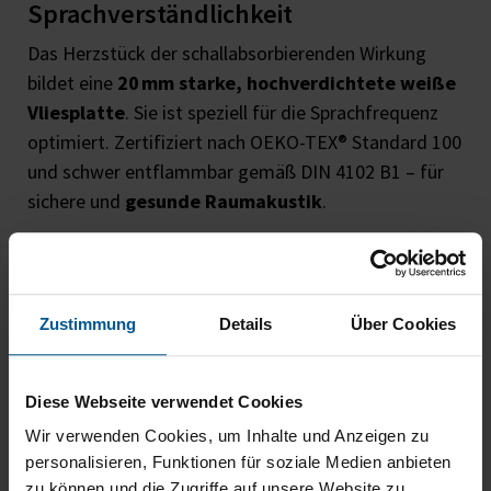
Sprachverständlichkeit
Das Herzstück der schallabsorbierenden Wirkung
bildet eine
20 mm starke, hochverdichtete weiße
Vliesplatte
. Sie ist speziell für die Sprachfrequenz
optimiert. Zertifiziert nach OEKO-TEX® Standard 100
und schwer entflammbar gemäß DIN 4102 B1 – für
sichere und
gesunde Raumakustik
.
Zustimmung
Details
Über Cookies
Diese Webseite verwendet Cookies
Wir verwenden Cookies, um Inhalte und Anzeigen zu
personalisieren, Funktionen für soziale Medien anbieten
zu können und die Zugriffe auf unsere Website zu