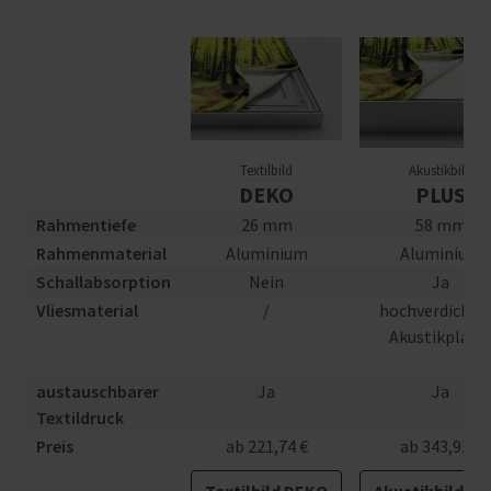
Textilbild
Akustikbild
DEKO
PLUS
Rahmentiefe
26 mm
58 mm
Rahmenmaterial
Aluminium
Aluminium
Schallabsorption
Nein
Ja
Vliesmaterial
/
hochverdichte
Akustikplatt
austauschbarer
Ja
Ja
Textildruck
Preis
ab 221,74 €
ab 343,91 €