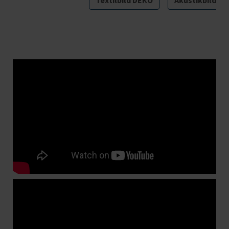
Textilbild DEKO
Akustikbild PL