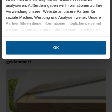
analysieren. Außerdem geben wir Informationen zu Ihrer
3. Schalltransparenter Akustikstoff
Verwendung unserer Website an unsere Partner für
„Flash“
soziale Medien, Werbung und Analysen weiter. Unsere
Partner führen diese Informationen möglicherweise mit
Der fein gewebte
Akustikstoff „Flash“
umhüllt das
weiteren Daten zusammen, die Sie ihnen bereitgestellt
funktionale Innenleben – ganz ohne die akustische
haben oder die sie im Rahmen Ihrer Nutzung der Dienste
Wirksamkeit zu beeinträchtigen. Der
gesammelt haben.
Sublimationsdruck ist absolut geruchsneutral und
OK
langlebig,
umlaufend verarbeitet und rückseitig
geklammert
.