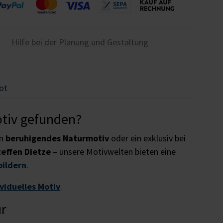
Hilfe bei der Planung und Gestaltung
ot
otiv gefunden?
in
beruhigendes Naturmotiv
oder ein exklusiv bei
teffen Dietze
– unsere Motivwelten bieten eine
bildern
.
ividuelles Motiv
.
ur