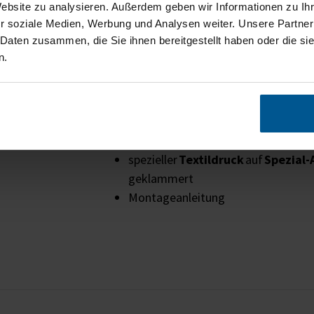
Website zu analysieren. Außerdem geben wir Informationen zu I
Höhere Produktivität
durch besser
r soziale Medien, Werbung und Analysen weiter. Unsere Partner
Rahmenlose Optik durch Bespannun
 Daten zusammen, die Sie ihnen bereitgestellt haben oder die s
den Kanten
n.
Lieferumfang
Holzrahmen-System
Akustikbil
rückseitiger Metall-Zackenaufhän
spezieller
Textildruck
auf
Spezial-
geklammert
Montageanleitung