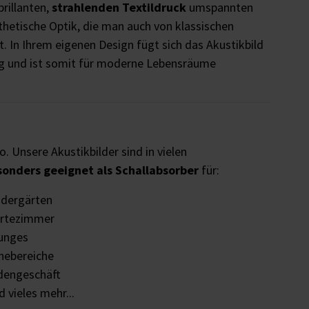
brillanten,
strahlenden Textildruck
umspannten
sthetische Optik, die man auch von klassischen
. In Ihrem eigenen Design fügt sich das Akustikbild
g und ist somit für moderne Lebensräume
o. Unsere Akustikbilder sind in vielen
sonders geeignet als Schallabsorber
für:
ndergärten
rtezimmer
unges
hebereiche
dengeschäft
 vieles mehr...