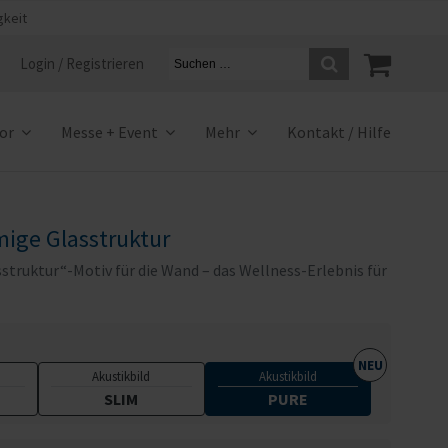
gkeit
Login / Registrieren
ior
Messe + Event
Mehr
Kontakt / Hilfe
mige Glasstruktur
truktur“-Motiv für die Wand – das Wellness-Erlebnis für
Akustikbild
Akustikbild
SLIM
PURE