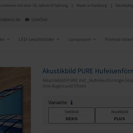
rnehmen mit über 50 Jahren Erfahrung
|
Made in Hamburg
|
Nachhalti
ndpless.de
LiveChat
der
LED-Leuchtbilder
Lumaroom
Printed Inter
Akustikbild PURE Hufeisenför
Akustikbild PURE mit „Hufeisenförmige Glass
Ihre Augen und Ohren
Variante
Textilbild
Akustikbild
DEKO
PLUS