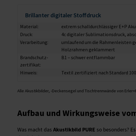
Brillanter digitaler Stoffdruck
Material:
extrem schalldurchlässiger E+P Aku
Druck:
4c digitaler Sublimationsdruck, abs
Verarbeitung:
umlaufend um die Rahmenleisten gel
Holzrahmen geklammert
Brandschutz­
B1 – schwer entflammbar
zertifikat:
Hinweis:
Textil zertifiziert nach Standard 1
Alle Akustikbilder, -Deckensegel und Tischtrennwände von Erler+P
Aufbau und Wirkungsweise vom
Was macht das
Akustikbild PURE
so besonders? Es 