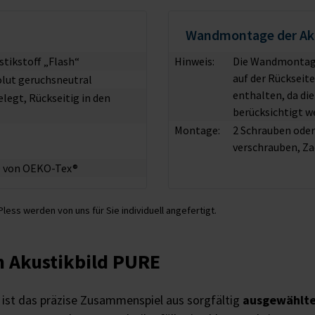
Wandmontage der Aku
stikstoff „Flash“
Hinweis:
Die Wandmontage
auf der Rückseit
olut geruchsneutral
enthalten, da di
egt, Rückseitig in den
berücksichtigt w
Montage:
2 Schrauben ode
verschrauben, Za
00 von OEKO-Tex®
less werden von uns für Sie individuell angefertigt.
 Akustikbild PURE
ist das präzise Zusammenspiel aus sorgfältig
ausgewählte