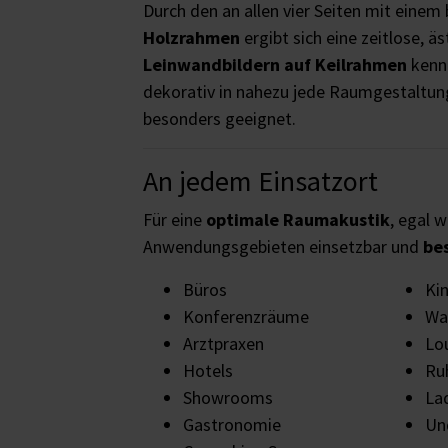
Durch den an allen vier Seiten mit einem 
Holzrahmen
ergibt sich eine zeitlose, ä
Leinwandbildern auf Keilrahmen
kennt
dekorativ in nahezu jede Raumgestaltun
besonders geeignet.
An jedem Einsatzort
Für eine
optimale Raumakustik
, egal w
Anwendungsgebieten einsetzbar und
be
Büros
Ki
Konferenzräume
Wa
Arztpraxen
Lo
Hotels
Ru
Showrooms
La
Gastronomie
Und