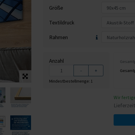
Größe
Textildruck
Rahmen
Anzahl
Gesamtpr
-
+
Gesamtpr
Mindestbestellmenge: 1
Wir fertig
Lieferzei