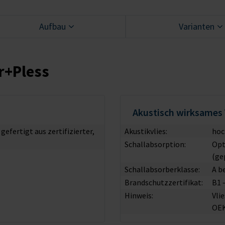
Aufbau
Varianten
r+Pless
Akustisch wirksames 
fertigt aus zertifizierter,
Akustikvlies:
hoc
Schallabsorption:
Opt
(ge
Schallabsorberklasse:
A b
Brandschutzzertifikat:
B1 
Hinweis:
Vli
OE