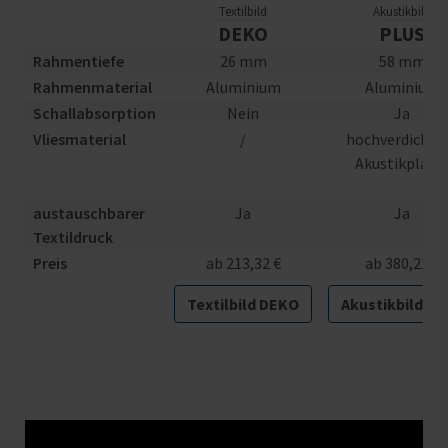
Textilbild
Akustikbild
DEKO
PLUS
Rahmentiefe
26 mm
58 mm
Rahmenmaterial
Aluminium
Aluminium
Schallabsorption
Nein
Ja
Vliesmaterial
/
hochverdichte
Akustikplatt
austauschbarer
Ja
Ja
Textildruck
Preis
ab 213,32 €
ab 380,21 €
Textilbild DEKO
Akustikbild PL