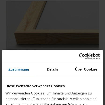
2. Akustisch wirksames Vlies für klare
Zustimmung
Details
Über Cookies
Sprachverständlichkeit
Das Herzstück der schallabsorbierenden Wirkung
Diese Webseite verwendet Cookies
bildet eine
20 mm starke, hochverdichtete weiße
Wir verwenden Cookies, um Inhalte und Anzeigen zu
Vliesplatte
. Sie ist speziell für die Sprachfrequenz
personalisieren, Funktionen für soziale Medien anbieten
optimiert. Zertifiziert nach OEKO-TEX® Standard 100
zu können und die Zugriffe auf unsere Website zu