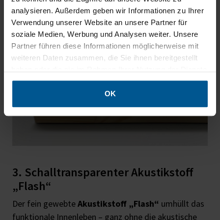
und schwer entflammbar gemäß DIN 4102 B1 – für
analysieren. Außerdem geben wir Informationen zu Ihrer
sichere und
gesunde Raumakustik
.
Verwendung unserer Website an unsere Partner für
soziale Medien, Werbung und Analysen weiter. Unsere
Partner führen diese Informationen möglicherweise mit
weiteren Daten zusammen, die Sie ihnen bereitgestellt
haben oder die sie im Rahmen Ihrer Nutzung der Dienste
gesammelt haben.
OK
3. Schalltransparenter Akustikstoff
„Flash“
Der fein gewebte
Akustikstoff „Flash“
umhüllt das
funktionale Innenleben – ganz ohne die akustische